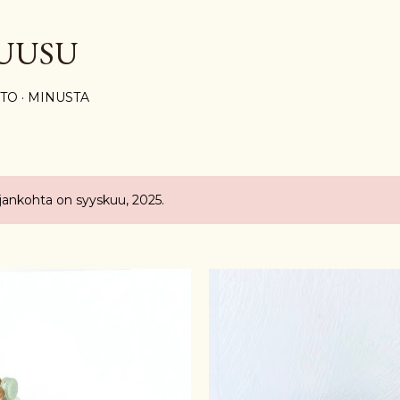
Siirry pääsisältöön
UUSU
STO
MINUSTA
ajankohta on syyskuu, 2025.