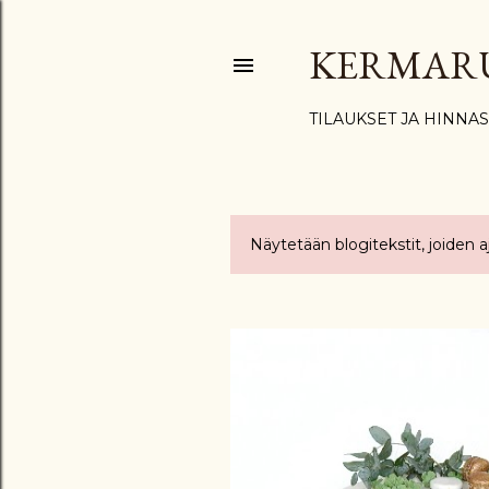
KERMAR
TILAUKSET JA HINNA
Näytetään blogitekstit, joiden 
T
e
k
s
t
i