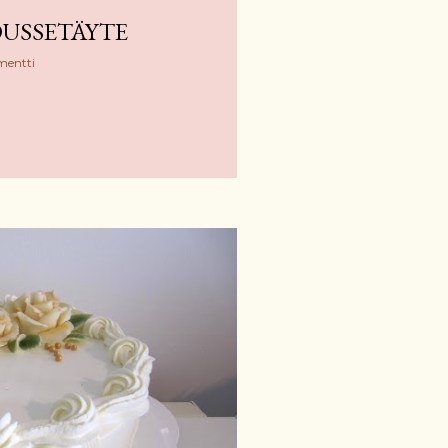
USSETÄYTE
mentti