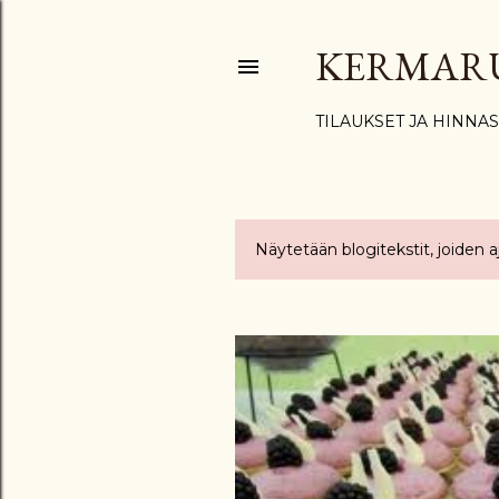
KERMAR
TILAUKSET JA HINNA
Näytetään blogitekstit, joiden 
T
e
k
s
t
i