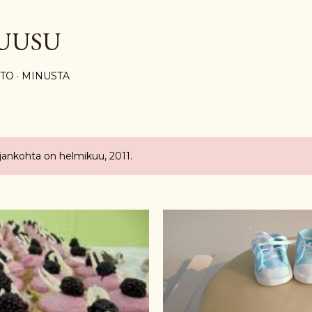
Siirry pääsisältöön
UUSU
STO
MINUSTA
ajankohta on helmikuu, 2011.