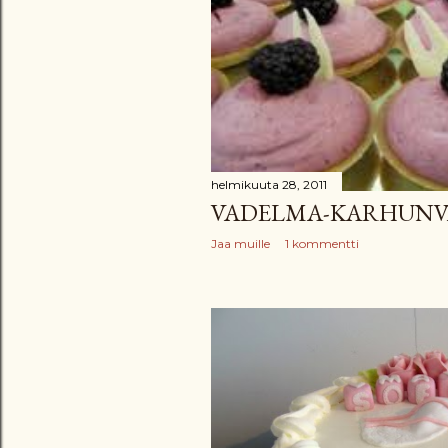
t
helmikuuta 28, 2011
VADELMA-KARHUNV
Jaa muille
1 kommentti