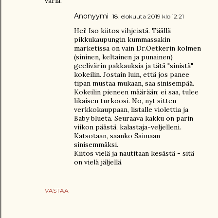
väriä.
Anonyymi
18. elokuuta 2019 klo 12.21
Hei! Iso kiitos vihjeistä. Täällä
pikkukaupungin kummassakin
marketissa on vain Dr.Oetkerin kolmen
(sininen, keltainen ja punainen)
geelivärin pakkauksia ja tätä "sinistä"
kokeilin. Jostain luin, että jos panee
tipan mustaa mukaan, saa sinisempää.
Kokeilin pieneen määrään; ei saa, tulee
likaisen turkoosi. No, nyt sitten
verkkokauppaan, listalle violettia ja
Baby blueta. Seuraava kakku on parin
viikon päästä, kalastaja-veljelleni.
Katsotaan, saanko Saimaan
sinisemmäksi.
Kiitos vielä ja nautitaan kesästä - sitä
on vielä jäljellä.
VASTAA