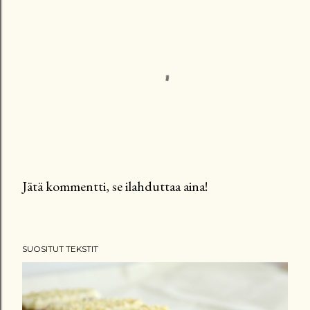
Jätä kommentti, se ilahduttaa aina!
L
ä
h
SUOSITUT TEKSTIT
e
t
ä