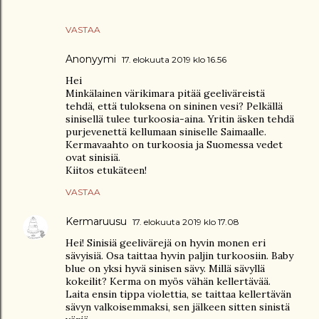
VASTAA
Anonyymi
17. elokuuta 2019 klo 16.56
Hei
Minkälainen värikimara pitää geeliväreistä
tehdä, että tuloksena on sininen vesi? Pelkällä
sinisellä tulee turkoosia-aina. Yritin äsken tehdä
purjevenettä kellumaan siniselle Saimaalle.
Kermavaahto on turkoosia ja Suomessa vedet
ovat sinisiä.
Kiitos etukäteen!
VASTAA
Kermaruusu
17. elokuuta 2019 klo 17.08
Hei! Sinisiä geelivärejä on hyvin monen eri
sävyisiä. Osa taittaa hyvin paljin turkoosiin. Baby
blue on yksi hyvä sinisen sävy. Millä sävyllä
kokeilit? Kerma on myös vähän kellertävää.
Laita ensin tippa violettia, se taittaa kellertävän
sävyn valkoisemmaksi, sen jälkeen sitten sinistä