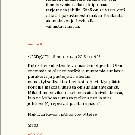
ihan hirveästi alkaisi leipomaan
tarjottavia juhliin. Siinä on se vaara että
ottavat pakastimesta makua. Kuukautta
aiemmin voi jo hyvin alkaa
valmistautumaan.
VASTAA
Anonyymi
16. huhtikuuta 2015 klo 14.16
Kiitos herkullisten leivonnaisten ohjeista. Olen
enemmän suolaisen ystävä ja muutamia suolaisia
piirakoita ja pasteijoita olenkin
menestyksellisesti ohjeillasi tehnyt. Nyt päätin
kokeilla makeaa, uusissa on suklaakahvikakku.
Mikä ihmeen vika on tekemissäni kuivakakuissa,
kun ne kohoaa uunissa melkoisesti ja siitä
johtuen (?) repeävät päältä rumasti?
Mukavaa kevään jatkoa toivottelee
Sirpa
VASTAA