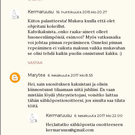
Kermaruusu
16. huhtikuuta 2015 klo 20.27
Kiitos palautteesta! Mukava kuulla että olet
ohjeitani kokeillut.
Kahvikakuista...onko raaka-aineet olleet
huoneenlämpöisiä, esim.voi? Myös vatkausaika
voi johtaa pinnan repeämiseen. Onneksi pinnan
repeäminen ei vaikuta makuun vaikka mukavahan
se olisi tehdä kaikin puolin onnistunut kakku. :)
VASTAA
Marytea
6. kesäkuuta 2017 klo 8.53
Hei, sain suosituksen kakuistasi ja olisin
kiinnostunut tilaamaan niitä juhliini. En vaan
mistään löydä yhteystietojasi, voisitko laittaa
tähän sähköpostiosoitteesi, jos sinulta saa tilata
töitä.
Kermaruusu
6. kesäkuuta 2017 klo 22.00
Hei,laitatko sähköpostia osoitteeseen
kermaruusu@gmail.com