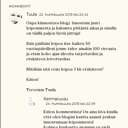
KOMMENTIT
Tuula
22. huhtikuuta 2013 klo 22.42
Onpa kiinnostava blogi. Innostuin juuri
leipomisesta ja kakuista pitkästä aikaa ja sinulla
on täällä paljon hyviä juttuja!
Sain päähäni leipoa itse kaiken 50
vuotispäivilleni jonne tulee ainakin 100 vierasta
ja etsin koko ajan ideoita tarjottaviksi ja
etukäteen leivottaviksi.
Mitähän sitä voisi leipoa 3 kk etukäteen?
Kiitos!
Terveisin Tuula
Kermaruusu
24. huhtikuuta 2013 klo 22.09
Kiitos kommentista! On aina kiva kuulla
että olen blogini kautta saanut jonkun
innostumaan leipomisesta!
Kolmea kuukautta aiemmin en vielä