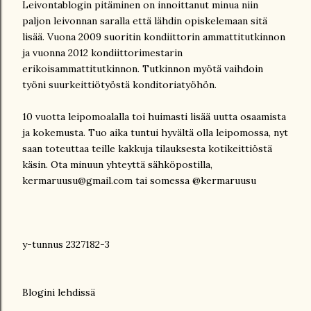
Leivontablogin pitäminen on innoittanut minua niin
paljon leivonnan saralla että lähdin opiskelemaan sitä
lisää. Vuona 2009 suoritin kondiittorin ammattitutkinnon
ja vuonna 2012 kondiittorimestarin
erikoisammattitutkinnon. Tutkinnon myötä vaihdoin
työni suurkeittiötyöstä konditoriatyöhön.
10 vuotta leipomoalalla toi huimasti lisää uutta osaamista
ja kokemusta. Tuo aika tuntui hyvältä olla leipomossa, nyt
saan toteuttaa teille kakkuja tilauksesta kotikeittiöstä
käsin. Ota minuun yhteyttä sähköpostilla,
kermaruusu@gmail.com tai somessa @kermaruusu
y-tunnus 2327182-3
Blogini lehdissä