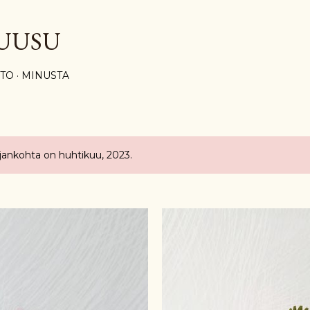
Siirry pääsisältöön
UUSU
STO
MINUSTA
ajankohta on huhtikuu, 2023.