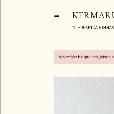
KERMAR
TILAUKSET JA HINNA
Näytetään blogitekstit, joiden 
T
e
k
s
t
i