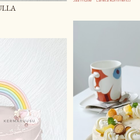
Jaa muille
Lähetä kommentti
ULLA