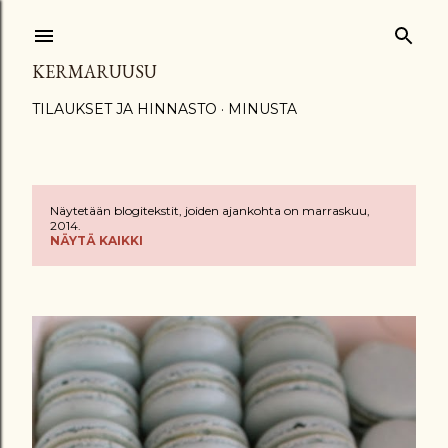
Siirry pääsisältöön
KERMARUUSU
TILAUKSET JA HINNASTO
MINUSTA
Näytetään blogitekstit, joiden ajankohta on marraskuu,
T
2014.
NÄYTÄ KAIKKI
e
k
s
t
i