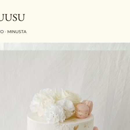
Siirry pääsisältöön
UUSU
TO
MINUSTA