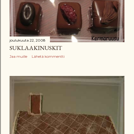
t
joulukuuta 22, 2008
SUKLAAKINUSKIT
Jaa muille
Lähetä kommentti