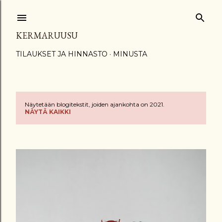
Siirry pääsisältöön
KERMARUUSU
TILAUKSET JA HINNASTO
MINUSTA
Näytetään blogitekstit, joiden ajankohta on 2021.
T
NÄYTÄ KAIKKI
e
k
s
t
i