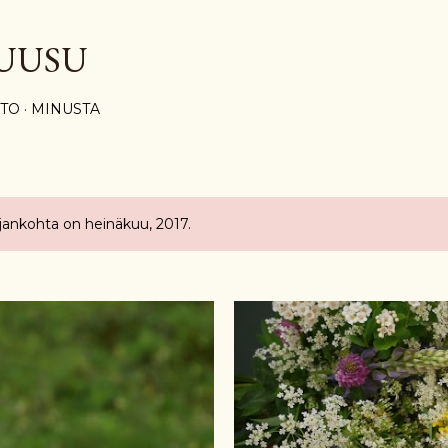
Siirry pääsisältöön
UUSU
STO
MINUSTA
ajankohta on heinäkuu, 2017.