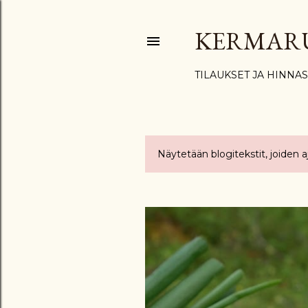
KERMAR
TILAUKSET JA HINNA
Näytetään blogitekstit, joiden 
T
e
k
s
t
i