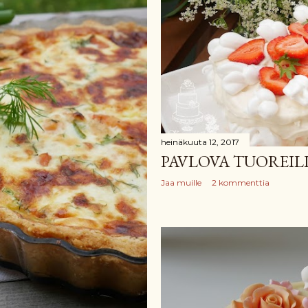
heinäkuuta 12, 2017
PAVLOVA TUOREIL
Jaa muille
2 kommenttia