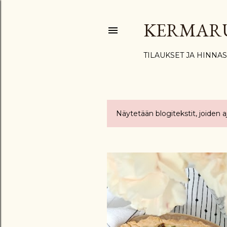
KERMAR
TILAUKSET JA HINNA
Näytetään blogitekstit, joiden 
T
e
k
s
t
i