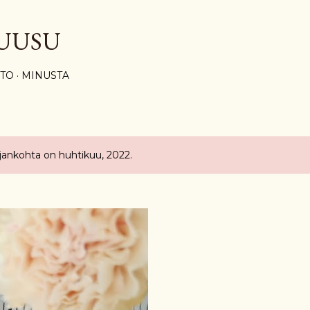
Siirry pääsisältöön
UUSU
STO
MINUSTA
ajankohta on huhtikuu, 2022.