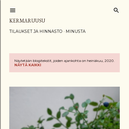
Siirry pääsisältöön
KERMARUUSU
TILAUKSET JA HINNASTO
MINUSTA
Näytetään blogitekstit, joiden ajankohta on heinäkuu, 2020.
T
NÄYTÄ KAIKKI
e
k
s
t
i