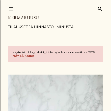
Siirry pääsisältöön
KERMARUUSU
TILAUKSET JA HINNASTO
MINUSTA
Näytetään blogitekstit, joiden ajankohta on kesäkuu, 2019.
T
NÄYTÄ KAIKKI
e
k
s
t
i