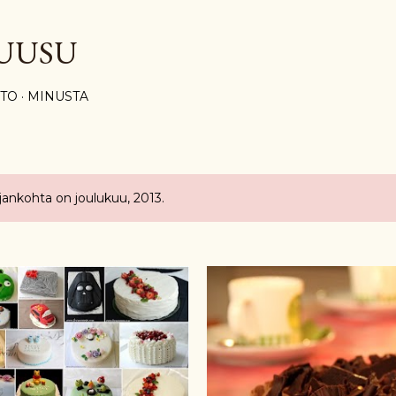
Siirry pääsisältöön
UUSU
STO
MINUSTA
ajankohta on joulukuu, 2013.