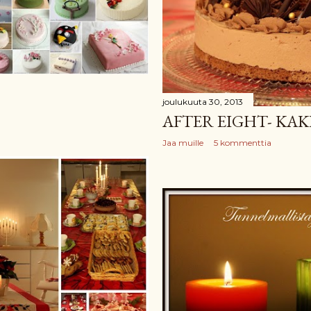
joulukuuta 30, 2013
AFTER EIGHT- KA
Jaa muille
5 kommenttia