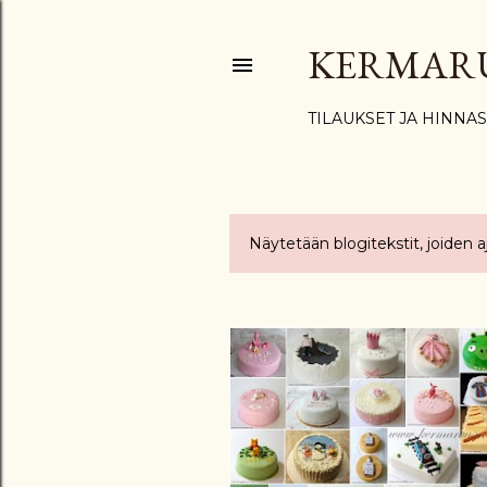
KERMAR
TILAUKSET JA HINNA
Näytetään blogitekstit, joiden 
T
e
k
s
t
i