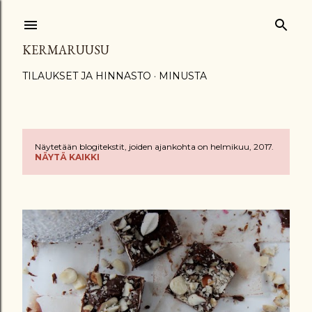
Siirry pääsisältöön
KERMARUUSU
TILAUKSET JA HINNASTO
MINUSTA
Näytetään blogitekstit, joiden ajankohta on helmikuu, 2017.
T
NÄYTÄ KAIKKI
e
k
s
t
i