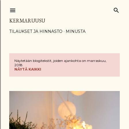
Siirry pääsisältöön
KERMARUUSU
TILAUKSET JA HINNASTO
MINUSTA
Näytetään blogitekstit, joiden ajankohta on marraskuu,
T
2018.
NÄYTÄ KAIKKI
e
k
s
t
i