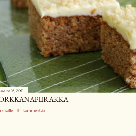
kuuta 15, 2011
ORKKANAPIIRAKKA
a muille
94 kommenttia