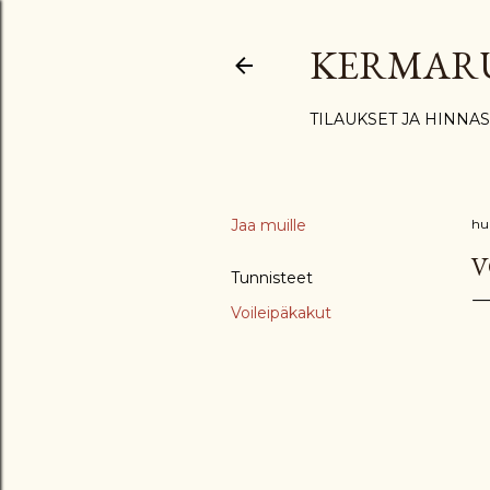
KERMAR
TILAUKSET JA HINNA
Jaa muille
hu
V
Tunnisteet
Voileipäkakut