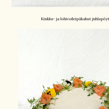
Kinkku- ja lohivoileipäkakut juhlapöy