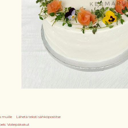
a muille
Lähetä teksti sähköpostitse
els:
Voileipäkakut