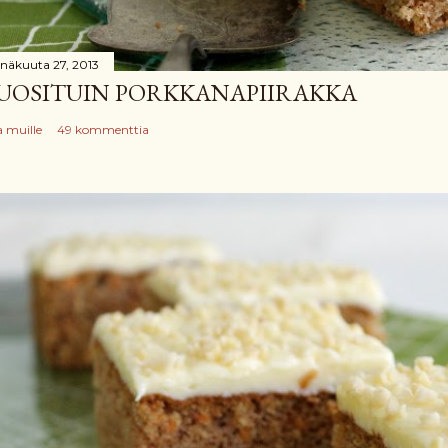
inäkuuta 27, 2013
UOSITUIN PORKKANAPIIRAKKA
a muille
49 kommenttia