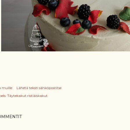
a muille
Lähetä teksti sähköpostitse
els:
Täytekakut:ristiäiskakut
OMMENTIT