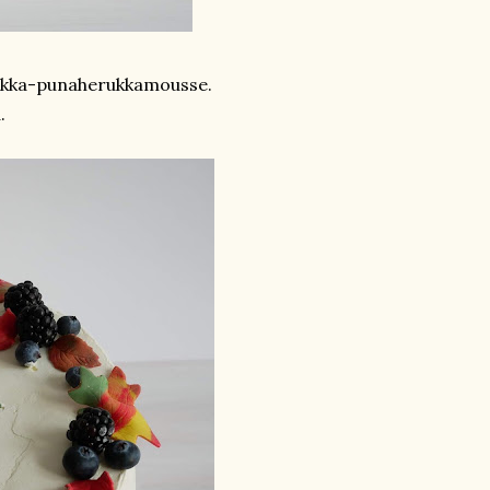
sikka-punaherukkamousse.
.