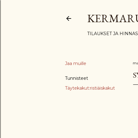
KERMAR
TILAUKSET JA HINNA
Jaa muille
ma
S
Tunnisteet
Täytekakut:ristiäiskakut