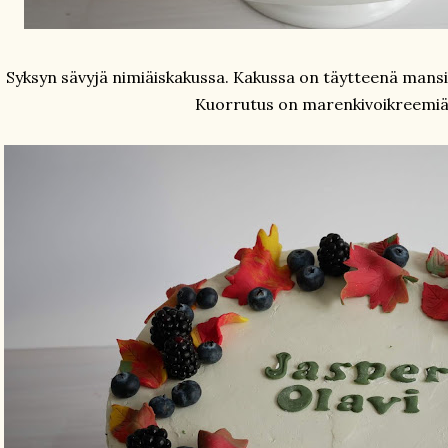
Syksyn sävyjä nimiäiskakussa. Kakussa on täytteenä man
Kuorrutus on marenkivoikreemiä