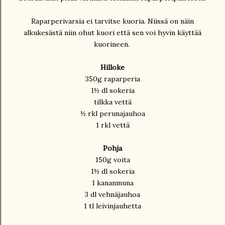
Raparperivarsia ei tarvitse kuoria. Niissä on näin
alkukesästä niin ohut kuori että sen voi hyvin käyttää
kuorineen.
Hilloke
350g raparperia
1½ dl sokeria
tilkka vettä
½ rkl perunajauhoa
1 rkl vettä
Pohja
150g voita
1½ dl sokeria
1 kananmuna
3 dl vehnäjauhoa
1 tl leivinjauhetta