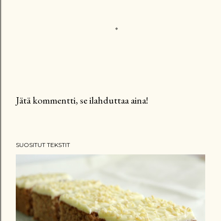
Jätä kommentti, se ilahduttaa aina!
L
ä
h
SUOSITUT TEKSTIT
e
t
ä
k
o
m