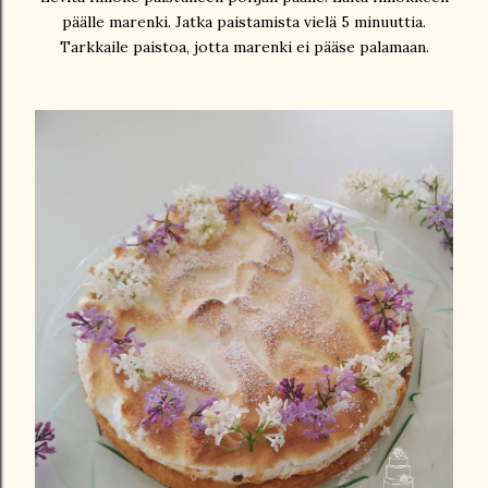
päälle marenki. Jatka paistamista vielä 5 minuuttia.
Tarkkaile paistoa, jotta marenki ei pääse palamaan.