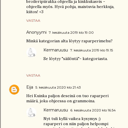
broileripiirakka ohjeella ja kinkkukasvis -
ohjeella myös. Hyvä pohja, maistuvia herkkuja,
kiitos! <3
VASTAA
Anonyymi
7. kesäkuuta 2019 klo 19.00
Minkä kategorian alta löytyy raparperimehu?
Kermaruusu
7. kesäkuuta 2019 klo 19.15
Se löytyy "säilöntä"- kategoriasta.
VASTAA
Eija
5. kesäkuuta 2020 klo 21.43
Hei Kuinka paljon deseinä on tuo raparperi
määrä, joka ohjeessa on grammoina.
Kermaruusu
6. kesäkuuta 2020 klo 16.54
Nyt tuli kyllä vaikea kysymys ;)
raparperi on niin paljon helpompi