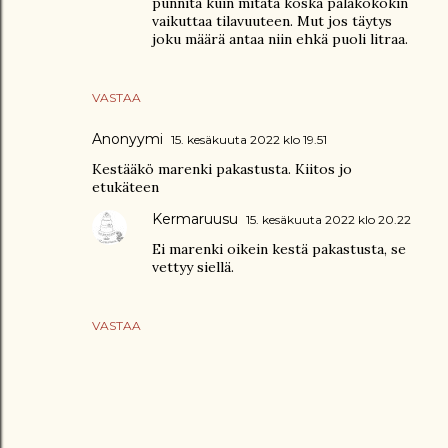
punnita kuin mitata koska palakokokin
vaikuttaa tilavuuteen. Mut jos täytys
joku määrä antaa niin ehkä puoli litraa.
VASTAA
Anonyymi
15. kesäkuuta 2022 klo 19.51
Kestääkö marenki pakastusta. Kiitos jo
etukäteen
Kermaruusu
15. kesäkuuta 2022 klo 20.22
Ei marenki oikein kestä pakastusta, se
vettyy siellä.
VASTAA