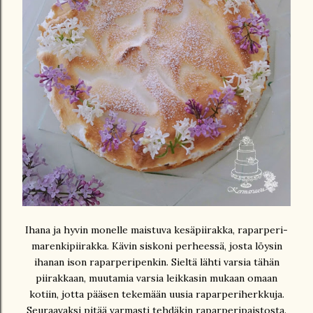
Ihana ja hyvin monelle maistuva kesäpiirakka, raparperi-
marenkipiirakka. Kävin siskoni perheessä, josta löysin
ihanan ison raparperipenkin. Sieltä lähti varsia tähän
piirakkaan, muutamia varsia leikkasin mukaan omaan
kotiin, jotta pääsen tekemään uusia raparperiherkkuja.
Seuraavaksi pitää varmasti tehdäkin raparperipaistosta.