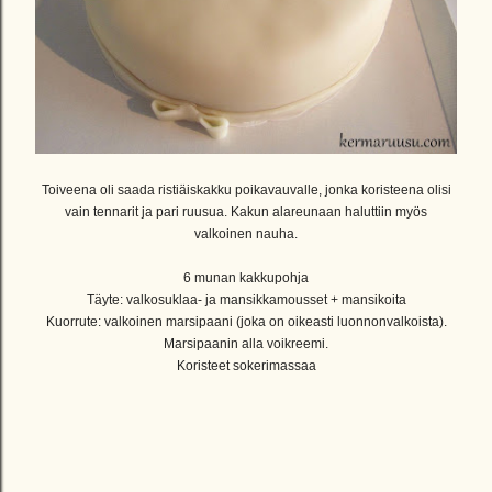
Toiveena oli saada ristiäiskakku poikavauvalle, jonka koristeena olisi
vain tennarit ja pari ruusua. Kakun alareunaan haluttiin myös
valkoinen nauha.
6 munan kakkupohja
Täyte: valkosuklaa- ja mansikkamousset + mansikoita
Kuorrute: valkoinen marsipaani (joka on oikeasti luonnonvalkoista).
Marsipaanin alla voikreemi.
Koristeet sokerimassaa