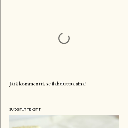
Jätä kommentti, se ilahduttaa aina!
L
ä
h
SUOSITUT TEKSTIT
e
t