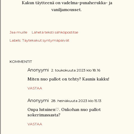
Kakun täytteenä on vadelma-punaherukka- ja
vaniljamousset.
Jaa muille
Lähetä teksti sähköpostitse
Labels:
Täytekakut:syntymäpäivät
KOMMENTIT
Anonyymi
2. toukokuuta 2023 klo 18.16
Miten nuo pallot on tehty? Kaunis kakku!
VASTAA
Anonyymi
28. heinäkuuta 2023 klo 15.13
Onpa lutuinen♡. Onkohan nuo pallot
sokerimassasta?
VASTAA