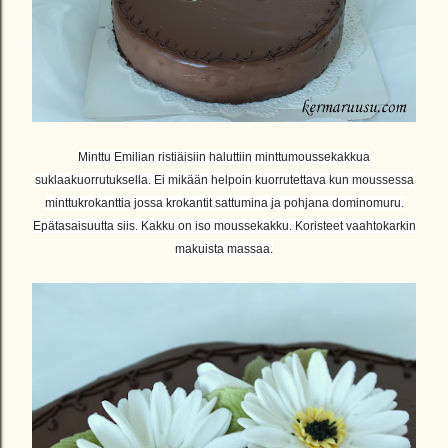
Minttu Emilian ristiäisiin haluttiin minttumoussekakkua
suklaakuorrutuksella. Ei mikään helpoin kuorrutettava kun moussessa
minttukrokanttia jossa krokantit sattumina ja pohjana dominomuru.
Epätasaisuutta siis. Kakku on iso moussekakku. Koristeet vaahtokarkin
makuista massaa.