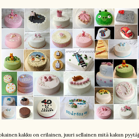
okainen kakku on erilainen, juuri sellainen mitä kakun pyytä