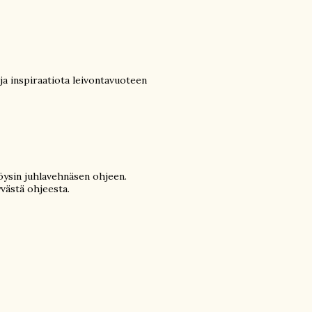
ja inspiraatiota leivontavuoteen
löysin juhlavehnäsen ohjeen.
yvästä ohjeesta.