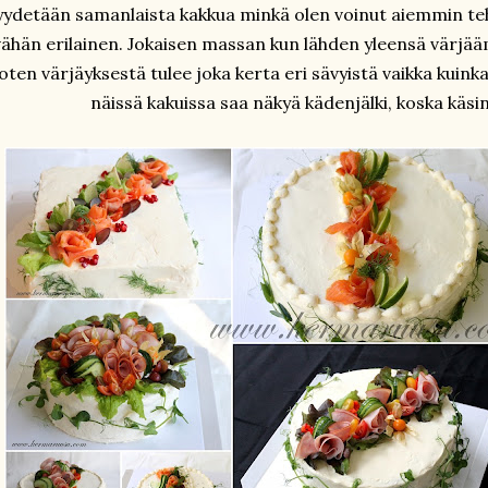
yydetään samanlaista kakkua minkä olen voinut aiemmin tehd
vähän erilainen. Jokaisen massan kun lähden yleensä värjä
oten värjäyksestä tulee joka kerta eri sävyistä vaikka kuink
näissä kakuissa saa näkyä kädenjälki, koska käsin