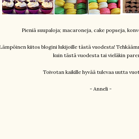
Pieniä suupaloja; macaroneja, cake popseja, konveh
Lämpöinen kiitos blogini lukijoille tästä vuodesta! Tehkää
kuin tästä vuodesta tai vieläkin pare
Toivotan kaikille hyvää tulevaa uutta vuo
- Anneli -