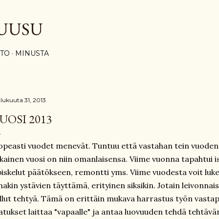
Siirry pääsisältöön
UUSU
STO
MINUSTA
ulukuuta 31, 2013
UOSI 2013
peasti vuodet menevät. Tuntuu että vastahan tein vuoden
kainen vuosi on niin omanlaisensa. Viime vuonna tapahtui is
iskelut päätökseen, remontti yms. Viime vuodesta voit luk
nakin ystävien täyttämä, erityinen siksikin. Jotain leivonn
llut tehtyä. Tämä on erittäin mukava harrastus työn vastap
atukset laittaa "vapaalle" ja antaa luovuuden tehdä tehtävä