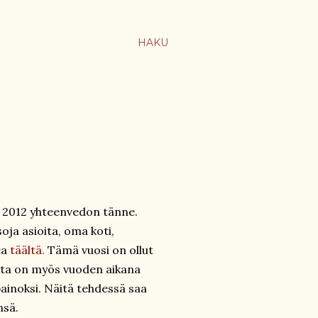
HAKU
 2012 yhteenvedon tänne.
oja asioita, oma koti,
ea
täältä
.
Tämä vuosi on ollut
aista on myös vuoden aikana
ainoksi. Näitä tehdessä saa
nsä.