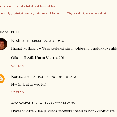
a muille
Lähetä teksti sähköpostitse
els:
Hyydytetyt kakut
Leivokset
Macaronit
Täytekakut
Voileipäkakut
OMMENTIT
Kirsti
31. joulukuuta 2013 klo 18.37
Ihanat kollaasit ♥ Tein jouluksi sinun ohjeella puolukka- rahk
Oikein Hyvää Uutta Vuotta 2014
VASTAA
Korustamo
31. joulukuuta 2013 klo 23.46
Hyvää Uutta Vuotta!
VASTAA
Anonyymi
1. tammikuuta 2014 klo 11.58
Hyvää vuotta 2014 ja kiitos monista ihanista herkkuohjeista!