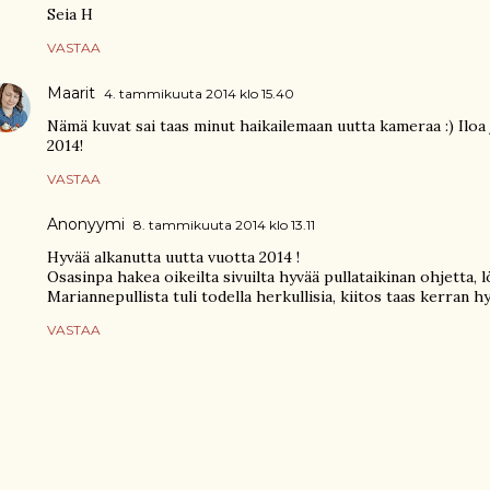
Seia H
VASTAA
Maarit
4. tammikuuta 2014 klo 15.40
Nämä kuvat sai taas minut haikailemaan uutta kameraa :) Iloa 
2014!
VASTAA
Anonyymi
8. tammikuuta 2014 klo 13.11
Hyvää alkanutta uutta vuotta 2014 !
Osasinpa hakea oikeilta sivuilta hyvää pullataikinan ohjetta, 
Mariannepullista tuli todella herkullisia, kiitos taas kerran h
VASTAA