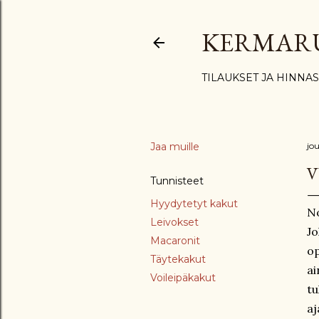
KERMAR
TILAUKSET JA HINNA
Jaa muille
jo
V
Tunnisteet
Hyydytetyt kakut
No
Leivokset
Jo
Macaronit
op
Täytekakut
ai
Voileipäkakut
tu
aj