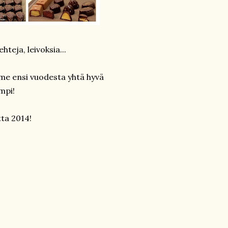
teja, leivoksia...
mme ensi vuodesta yhtä hyvä
mpi!
tta 2014!