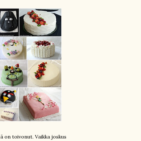
jä on toivonut. Vaikka joskus