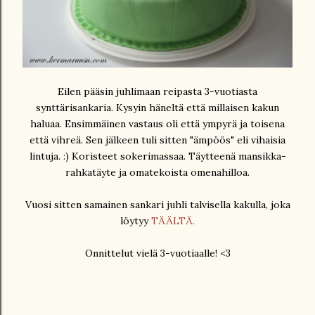
Eilen pääsin juhlimaan reipasta 3-vuotiasta
synttärisankaria. Kysyin häneltä että millaisen kakun
haluaa. Ensimmäinen vastaus oli että ympyrä ja toisena
että vihreä. Sen jälkeen tuli sitten "ämpöös" eli vihaisia
lintuja. :) Koristeet sokerimassaa. Täytteenä mansikka-
rahkatäyte ja omatekoista omenahilloa.
Vuosi sitten samainen sankari juhli talvisella kakulla, joka
löytyy
TÄÄLTÄ.
Onnittelut vielä 3-vuotiaalle! <3