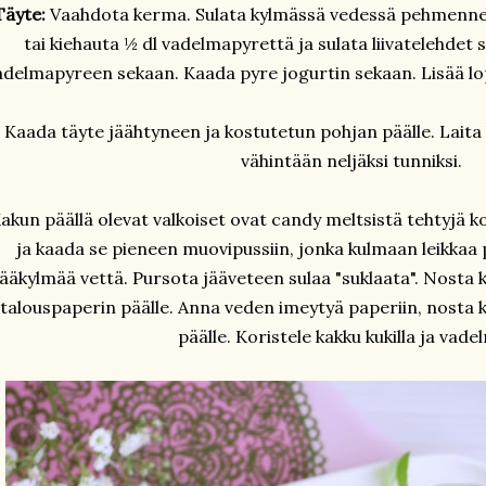
Täyte:
Vaahdota kerma. Sulata kylmässä vedessä pehmenneet
tai kiehauta ½ dl vadelmapyrettä ja sulata liivatelehdet 
adelmapyreen sekaan. Kaada pyre jogurtin sekaan. Lisää l
Kaada täyte jäähtyneen ja kostutetun pohjan päälle. Lait
vähintään neljäksi tunniksi.
akun päällä olevat valkoiset ovat candy meltsistä tehtyjä k
ja kaada se pieneen muovipussiin, jonka kulmaan leikkaa p
jääkylmää vettä. Pursota jääveteen sulaa "suklaata". Nosta 
talouspaperin päälle. Anna veden imeytyä paperiin, nosta k
päälle. Koristele kakku kukilla ja vadel