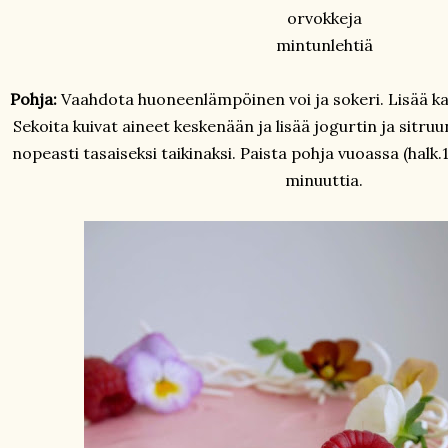
orvokkeja
mintunlehtiä
Pohja:
Vaahdota huoneenlämpöinen voi ja sokeri. Lisää k
Sekoita kuivat aineet keskenään ja lisää jogurtin ja sitr
nopeasti tasaiseksi taikinaksi. Paista pohja vuoassa (halk.
minuuttia.