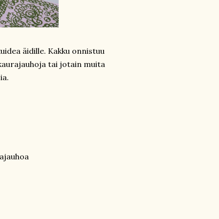
idea äidille. Kakku onnistuu
aurajauhoja tai jotain muita
ia.
rajauhoa