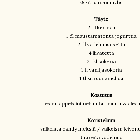
½ sitruunan mehu
Täyte
2 dl kermaa
1 dl maustamatonta jogurttia
2 dl vadelmasosetta
4 liivatetta
3 rkl sokeria
1 tl vaniljasokeria
1 tl sitruunamehua
Kostutus
esim. appelsiinimehua tai muuta vaalea
Koristeluun
valkoista candy meltsiä / valkoista leivon
tuoreita vadelmia