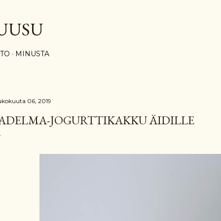
Siirry pääsisältöön
UUSU
STO
MINUSTA
ukokuuta 06, 2019
ADELMA-JOGURTTIKAKKU ÄIDILLE