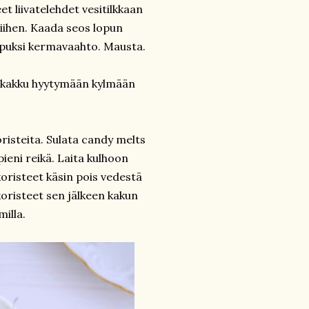
 liivatelehdet vesitilkkaan
siihen. Kaada seos lopun
opuksi kermavaahto. Mausta.
a kakku hyytymään kylmään
oristeita. Sulata candy melts
ieni reikä. Laita kulhoon
koristeet käsin pois vedestä
oristeet sen jälkeen kakun
milla.