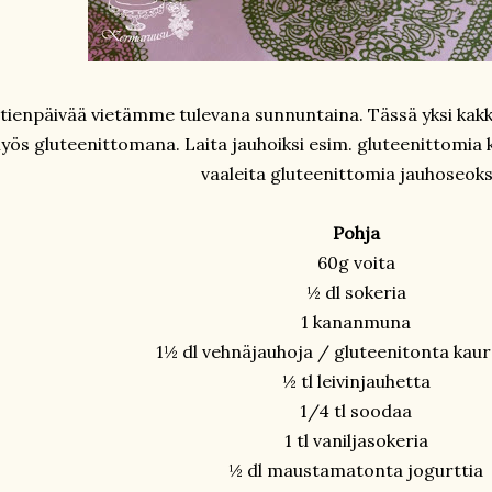
itienpäivää vietämme tulevana sunnuntaina. Tässä yksi kakku
yös gluteenittomana. Laita jauhoiksi esim. gluteenittomia k
vaaleita gluteenittomia jauhoseoks
Pohja
60g voita
½ dl sokeria
1 kananmuna
1½ dl vehnäjauhoja / gluteenitonta kau
½ tl leivinjauhetta
1/4 tl soodaa
1 tl vaniljasokeria
½ dl maustamatonta jogurttia