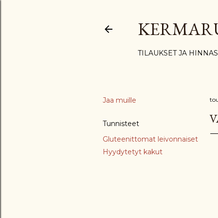
KERMAR
TILAUKSET JA HINNA
Jaa muille
to
V
Tunnisteet
Gluteenittomat leivonnaiset
Hyydytetyt kakut