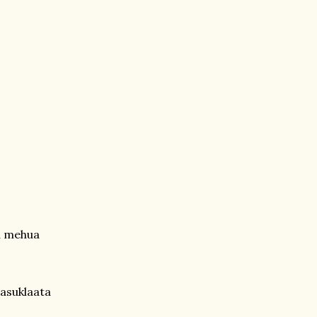
a mehua
tasuklaata