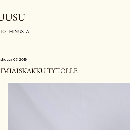
Siirry pääsisältöön
UUSU
STO
MINUSTA
yskuuta 07, 2019
IMIÄISKAKKU TYTÖLLE