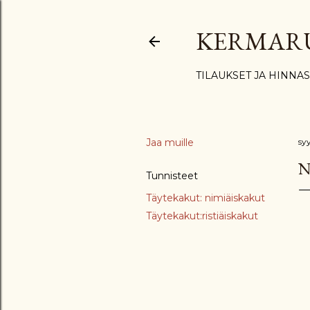
KERMAR
TILAUKSET JA HINNA
Jaa muille
sy
N
Tunnisteet
Täytekakut: nimiäiskakut
Täytekakut:ristiäiskakut