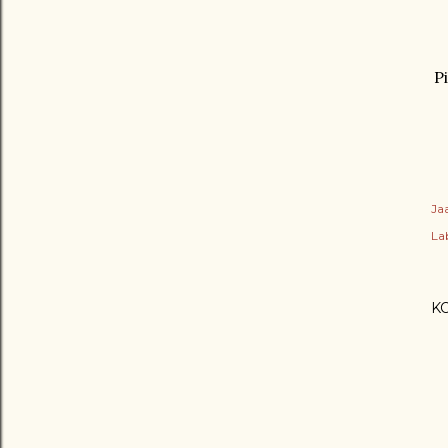
Pi
Ja
Lab
K