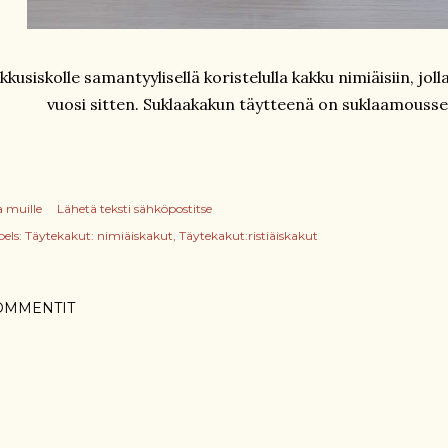
kkusiskolle samantyylisellä koristelulla kakku nimiäisiin, jol
vuosi sitten. Suklaakakun täytteenä on suklaamousse
a muille
Lähetä teksti sähköpostitse
els:
Täytekakut: nimiäiskakut
Täytekakut:ristiäiskakut
OMMENTIT