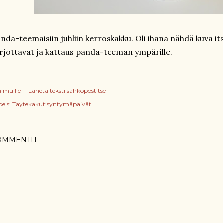
nda-teemaisiin juhliin kerroskakku. Oli ihana nähdä kuva itse
rjottavat ja kattaus panda-teeman ympärille.
a muille
Lähetä teksti sähköpostitse
els:
Täytekakut:syntymäpäivät
OMMENTIT