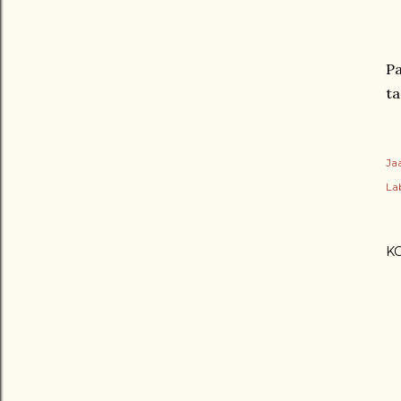
Pa
ta
Ja
Lab
K