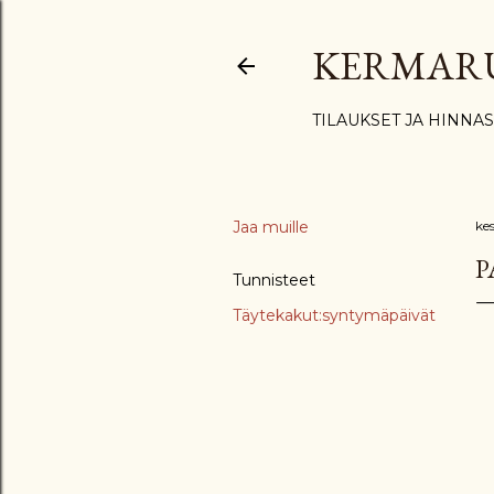
KERMAR
TILAUKSET JA HINNA
Jaa muille
ke
P
Tunnisteet
Täytekakut:syntymäpäivät