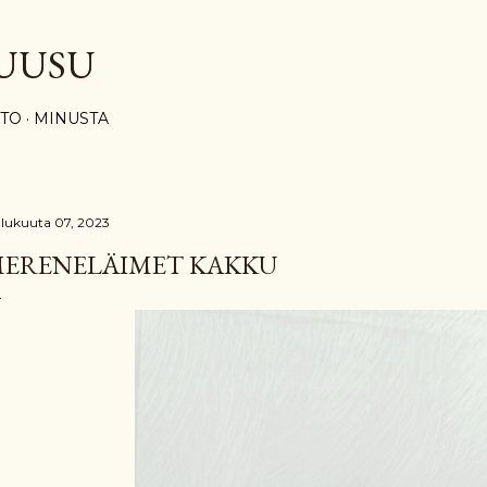
Siirry pääsisältöön
UUSU
STO
MINUSTA
ulukuuta 07, 2023
ERENELÄIMET KAKKU