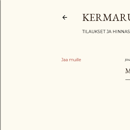
KERMAR
TILAUKSET JA HINNA
Jaa muille
jo
M