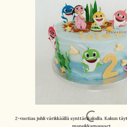
2-vuotias juhli värikkäällä synttärikakulla. Kakun tä
mansikkamousset.