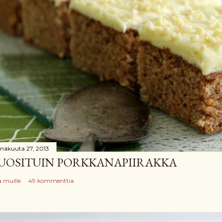
inäkuuta 27, 2013
UOSITUIN PORKKANAPIIRAKKA
a muille
49 kommenttia