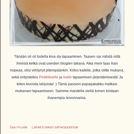
Tänään oli oli todella kiva sly-tapaaminen. Taasen sai nähdä niitä
ihmisiä ketkä ovat useiden blogien takana. Aika meni taas liian
nopeaa, olisi viihtynyt pitempäänkin. Kiitos kaikille, jotka olitte mukana,
sekä erityiskiitos
Pinkkikselle
ja
Isalle
tapaamisen järjestämisestä! Ja
kiitos kivoista lahjoista! :) Tämä passion-papaijakakku matkasi
mukanani tapaamiseen. Saimme maistella siellä toinen toistaan
ihanempia leivonnaisia.
Jaa muille
Lähetä teksti sähköpostitse