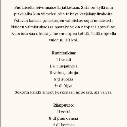
Suolaisella leivonnaisella jatketaan. Siitä on kyllä niin
pitkä aika kun viimeksi olin tehnyt karjalanpiirakoita.
Ystävän kanssa piirakoiden valmistus sujui mukavasti.
Näiden valmistuksessa pastakone on näppärä apuväline.
Kuorista saa ohuita ja ne on nopea tehdä. Tällä ohjeella
tulee n. 110 kpl.
Kuoritaikina:
1 l vettä
1,7l ruisjauhoja
1l vehnäjauhoja
6 tl suolaa
½ dl öljyä
Sekoita kaikki aineet keskenään nopeasti, älä vaivaa.
Riisipuuro:
4l vettä
8 dl puuroriisiä
4 dl kermaa