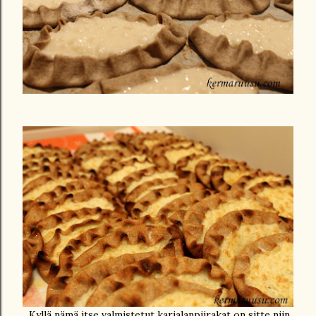
Kyllä nämä itse valmistetut karjalanpiirakat on sitte niin