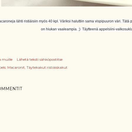
caroneja lähti ristiäisiin myös 40 kpl. Väriksi haluttiin sama vispipuuron väri. T
on hiukan vaaleampia. ;)
Täytteenä appelsiini-valkosuk
a muille
Lähetä teksti sähköpostitse
els:
Macaronit
Täytekakut:ristiäiskakut
OMMENTIT