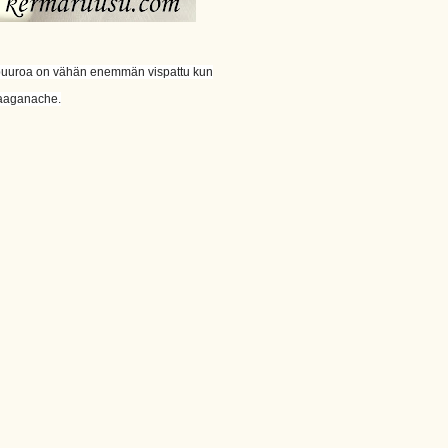
ätä puuroa on vähän enemmän vispattu kun
laaganache.