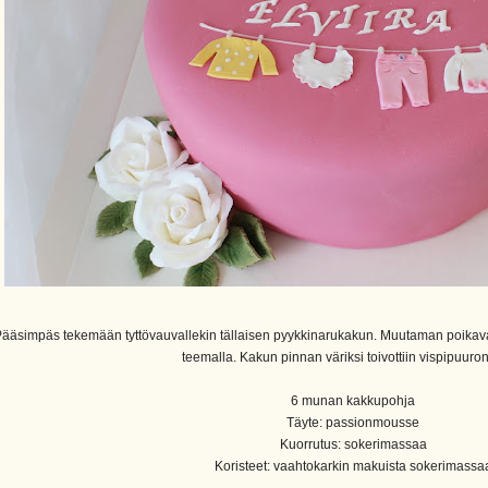
ääsimpäs tekemään tyttövauvallekin tällaisen pyykkinarukakun. Muutaman poikava
teemalla. Kakun pinnan väriksi toivottiin vispipuuron
6 munan kakkupohja
Täyte: passionmousse
Kuorrutus: sokerimassaa
Koristeet: vaahtokarkin makuista sokerimassa