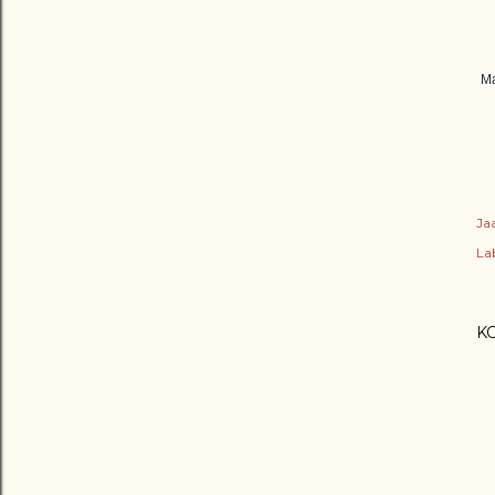
Ma
Ja
Lab
K