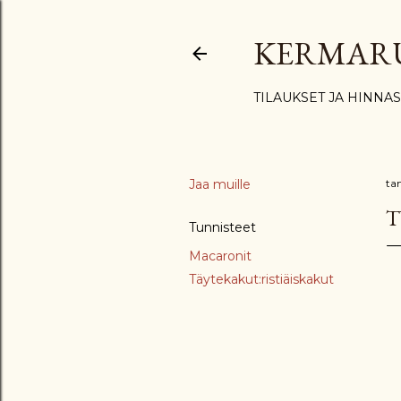
KERMAR
TILAUKSET JA HINNA
Jaa muille
ta
T
Tunnisteet
Macaronit
Täytekakut:ristiäiskakut