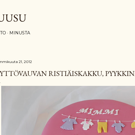
Siirry pääsisältöön
UUSU
STO
MINUSTA
mmikuuta 21, 2012
YTTÖVAUVAN RISTIÄISKAKKU, PYYKKI