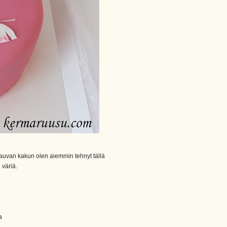
uvan kakun olen aiemmin tehnyt tällä
 väriä.
a