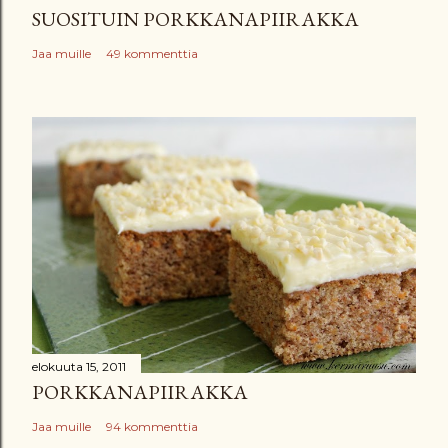
SUOSITUIN PORKKANAPIIRAKKA
i
Jaa muille
49 kommenttia
elokuuta 15, 2011
PORKKANAPIIRAKKA
Jaa muille
94 kommenttia