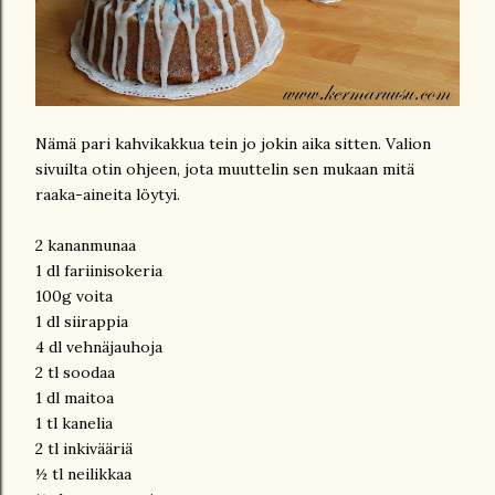
Nämä pari kahvikakkua tein jo jokin aika sitten. Valion
sivuilta otin ohjeen, jota muuttelin sen mukaan mitä
raaka-aineita löytyi.
2 kananmunaa
1 dl fariinisokeria
100g voita
1 dl siirappia
4 dl vehnäjauhoja
2 tl soodaa
1 dl maitoa
1 tl kanelia
2 tl inkivääriä
½ tl neilikkaa