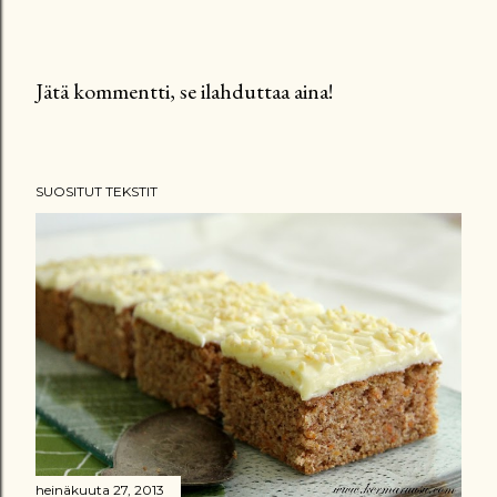
Jätä kommentti, se ilahduttaa aina!
L
ä
h
SUOSITUT TEKSTIT
e
t
ä
k
o
m
m
e
n
t
t
heinäkuuta 27, 2013