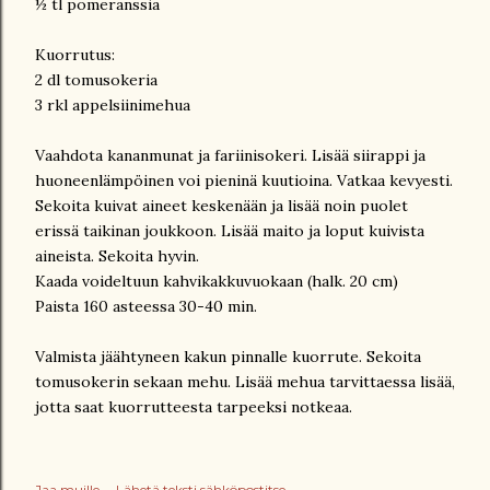
½ tl pomeranssia
Kuorrutus:
2 dl tomusokeria
3 rkl appelsiinimehua
Vaahdota kananmunat ja fariinisokeri. Lisää siirappi ja
huoneenlämpöinen voi pieninä kuutioina. Vatkaa kevyesti.
Sekoita kuivat aineet keskenään ja lisää noin puolet
erissä taikinan joukkoon. Lisää maito ja loput kuivista
aineista. Sekoita hyvin.
Kaada voideltuun kahvikakkuvuokaan (halk. 20 cm)
Paista 160 asteessa 30-40 min.
Valmista jäähtyneen kakun pinnalle kuorrute. Sekoita
tomusokerin sekaan mehu. Lisää mehua tarvittaessa lisää,
jotta saat kuorrutteesta tarpeeksi notkeaa.
Jaa muille
Lähetä teksti sähköpostitse