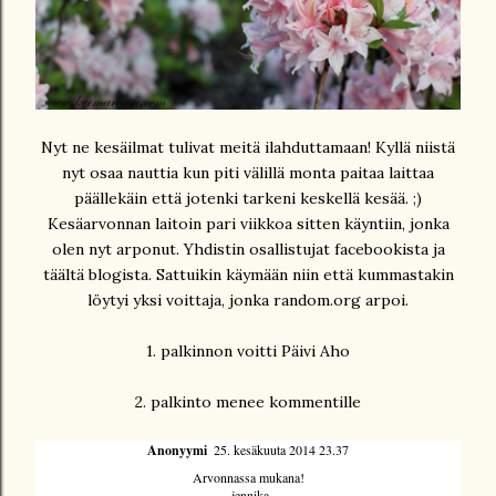
Nyt ne kesäilmat tulivat meitä ilahduttamaan! Kyllä niistä
nyt osaa nauttia kun piti välillä monta paitaa laittaa
päällekäin että jotenki tarkeni keskellä kesää. ;)
Kesäarvonnan laitoin pari viikkoa sitten käyntiin, jonka
olen nyt arponut. Yhdistin osallistujat facebookista ja
täältä blogista. Sattuikin käymään niin että kummastakin
löytyi yksi voittaja, jonka random.org arpoi.
1. palkinnon voitti Päivi Aho
2. palkinto menee kommentille
Anonyymi
25. kesäkuuta 2014 23.37
Arvonnassa mukana!
-jennika