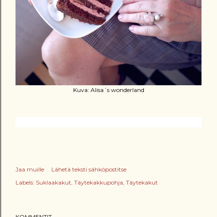
Kuva: Alisa´s wonderland
Jaa muille
Lähetä teksti sähköpostitse
Labels:
Suklaakakut
Täytekakkupohja
Täytekakut
KOMMENTIT