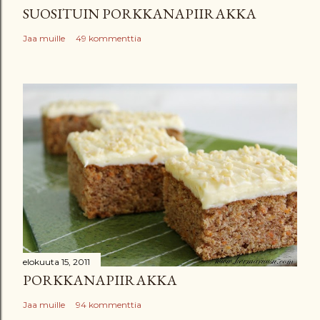
SUOSITUIN PORKKANAPIIRAKKA
i
Jaa muille
49 kommenttia
elokuuta 15, 2011
PORKKANAPIIRAKKA
Jaa muille
94 kommenttia