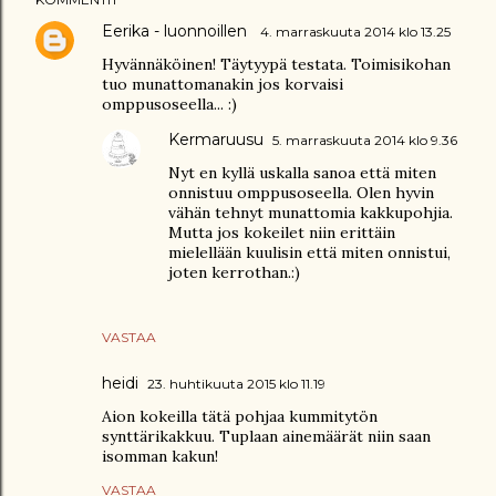
Eerika - luonnoillen
4. marraskuuta 2014 klo 13.25
Hyvännäköinen! Täytyypä testata. Toimisikohan
tuo munattomanakin jos korvaisi
omppusoseella... :)
Kermaruusu
5. marraskuuta 2014 klo 9.36
Nyt en kyllä uskalla sanoa että miten
onnistuu omppusoseella. Olen hyvin
vähän tehnyt munattomia kakkupohjia.
Mutta jos kokeilet niin erittäin
mielellään kuulisin että miten onnistui,
joten kerrothan.:)
VASTAA
heidi
23. huhtikuuta 2015 klo 11.19
Aion kokeilla tätä pohjaa kummitytön
synttärikakkuu. Tuplaan ainemäärät niin saan
isomman kakun!
VASTAA