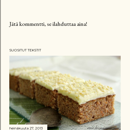
Jätä kommentti, se ilahduttaa aina!
L
ä
h
SUOSITUT TEKSTIT
e
t
ä
k
o
m
m
e
n
t
t
heinäkuuta 27, 2013