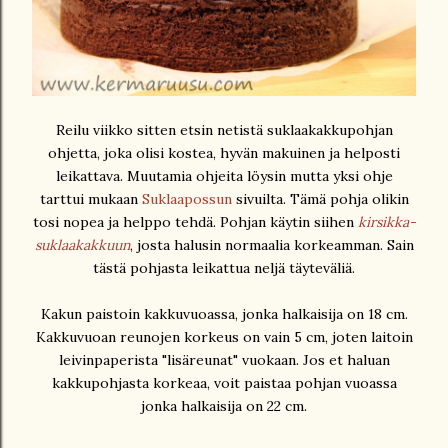
Reilu viikko sitten etsin netistä suklaakakkupohjan
ohjetta, joka olisi kostea, hyvän makuinen ja helposti
leikattava. Muutamia ohjeita löysin mutta yksi ohje
tarttui mukaan
Suklaapossun
sivuilta. Tämä pohja olikin
tosi nopea ja helppo tehdä. Pohjan käytin siihen
kirsikka-
suklaakakkuun
, josta halusin normaalia korkeamman. Sain
tästä pohjasta leikattua neljä täyteväliä.
Kakun paistoin kakkuvuoassa, jonka halkaisija on 18 cm.
Kakkuvuoan reunojen korkeus on vain 5 cm, joten laitoin
leivinpaperista "lisäreunat" vuokaan. Jos et haluan
kakkupohjasta korkeaa, voit paistaa pohjan vuoassa
jonka halkaisija on 22 cm.