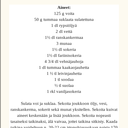
Aineet:
125 g voita
50 g tummaa suklaata sulatettuna
1 dl rypsiöljyä
2 dl vettä
1½ dl ranskankermaa
3 munaa
1½ dl sokeria
1½ dl fariinisokeria
4 3/4 dl vehnäjauhoja
1 dl tummaa kaakaojauhetta
1 ½ tl leivinjauhetta
1 tl soodaa
½ tl suolaa
1 rkl vaniljasokeria
Sulata voi ja suklaa. Sekoita joukkoon öljy, vesi,
ranskankerma, sokerit sekä munat yksitellen. Sekoita kuivat
aineet keskenään ja lisää joukkoon. Sekoita nopeasti
tasaiseksi taikinaksi, älä vaivaa, jottei taikina sitkisty. Kaada
taikina voideltuun n. 20-22 cm irtopohjavuokaan paista 170