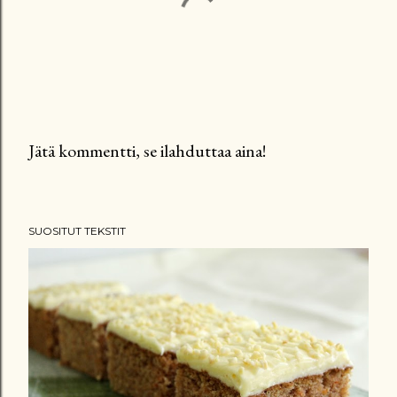
Jätä kommentti, se ilahduttaa aina!
L
ä
h
SUOSITUT TEKSTIT
e
t
ä
k
o
m
m