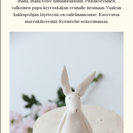
Ihana, ihana toive nimiäiskakkuun. Pitkäkorvainen,
valkoinen pupu kerroskakun reunalle istumaan. Vaalean
kakkupohjan täytteenä on vadelmamousse. Kuorrutus
marenkikreemiä. Koristelut sokerimassaa.