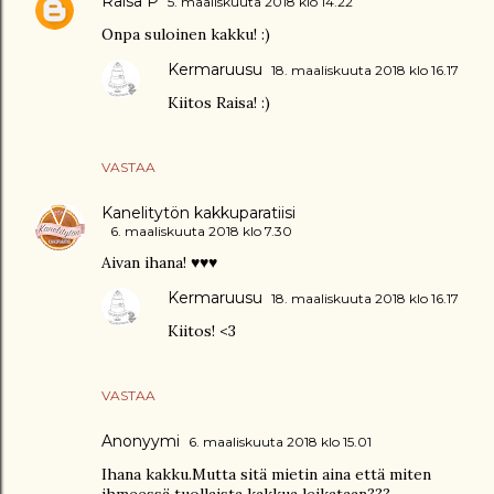
Raisa P
5. maaliskuuta 2018 klo 14.22
Onpa suloinen kakku! :)
Kermaruusu
18. maaliskuuta 2018 klo 16.17
Kiitos Raisa! :)
VASTAA
Kanelitytön kakkuparatiisi
6. maaliskuuta 2018 klo 7.30
Aivan ihana! ♥♥♥
Kermaruusu
18. maaliskuuta 2018 klo 16.17
Kiitos! <3
VASTAA
Anonyymi
6. maaliskuuta 2018 klo 15.01
Ihana kakku.Mutta sitä mietin aina että miten
ihmeessä tuollaista kakkua leikataan???