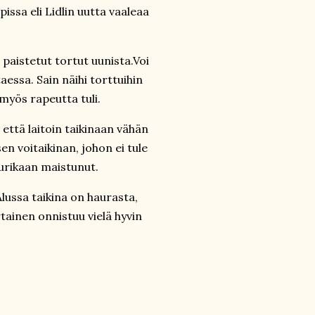
issa eli Lidlin uutta vaaleaa
 paistetut tortut uunista.Voi
taessa. Sain näihi torttuihin
 myös rapeutta tuli.
että laitoin taikinaan vähän
en voitaikinan, johon ei tule
uurikaan maistunut.
lussa taikina on haurasta,
tainen onnistuu vielä hyvin