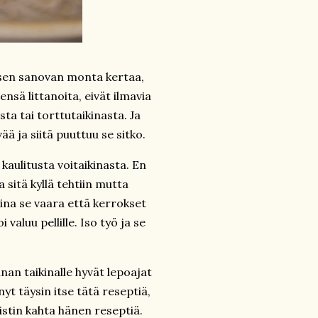
misen sanovan monta kertaa,
ensä littanoita, eivät ilmavia
sta tai torttutaikinasta. Ja
ää ja siitä puuttuu se sitko.
n kaulitusta voitaikinasta. En
 sitä kyllä tehtiin mutta
aina se vaara että kerrokset
 valuu pellille. Iso työ ja se
nnan taikinalle hyvät lepoajat
nyt täysin itse tätä reseptiä,
istin kahta hänen reseptiä.