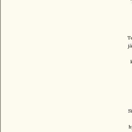
Te
j
S
h