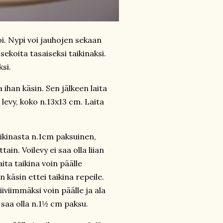
oi. Nypi voi jauhojen sekaan
ekoita tasaiseksi taikinaksi.
si.
ihan käsin. Sen jälkeen laita
 levy, koko n.13x13 cm. Laita
aikinasta n.1cm paksuinen,
ain. Voilevy ei saa olla liian
ita taikina voin päälle
n käsin ettei taikina repeile.
iiviimmäksi voin päälle ja ala
saa olla n.1½ cm paksu.