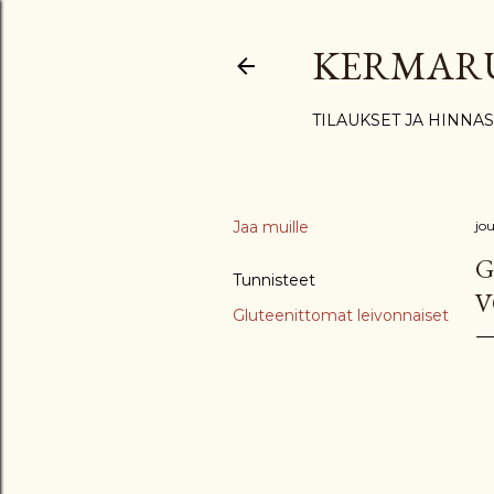
KERMAR
TILAUKSET JA HINNA
Jaa muille
jo
G
Tunnisteet
V
Gluteenittomat leivonnaiset