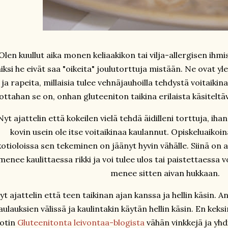
Olen kuullut aika monen keliaakikon tai vilja-allergisen ih
iksi he eivät saa "oikeita" joulutorttuja mistään. Ne ovat yle
ja rapeita, millaisia tulee vehnäjauhoilla tehdystä voitaikina
ottahan se on, onhan gluteeniton taikina erilaista käsiteltäv
Nyt ajattelin että kokeilen vielä tehdä äidilleni torttuja, iha
kovin usein ole itse voitaikinaa kaulannut. Opiskeluaikoina
kotioloissa sen tekeminen on jäänyt hyvin vähälle. Siinä on 
menee kaulittaessa rikki ja voi tulee ulos tai paistettaessa voi
menee sitten aivan hukkaan.
yt ajattelin että teen taikinan ajan kanssa ja hellin käsin. A
aulauksien välissä ja kaulintakin käytän hellin käsin. En keksi
otin
Gluteenitonta leivontaa-blogista
vähän vinkkejä ja yhd