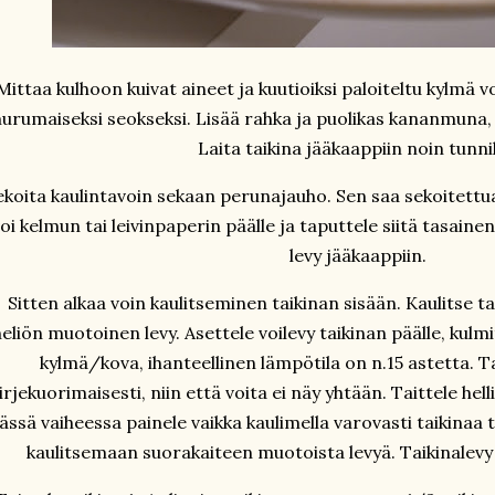
Mittaa kulhoon kuivat aineet ja kuutioiksi paloiteltu kylmä v
urumaiseksi seokseksi. Lisää rahka ja puolikas kananmuna, s
Laita taikina jääkaappiin noin tunnik
ekoita kaulintavoin sekaan perunajauho. Sen saa sekoitettua 
oi kelmun tai leivinpaperin päälle ja taputtele siitä tasainen
levy jääkaappiin.
Sitten alkaa voin kaulitseminen taikinan sisään. Kaulitse t
eliön muotoinen levy. Asettele voilevy taikinan päälle, kulmitt
kylmä/kova, ihanteellinen lämpötila on n.15 astetta. Ta
irjekuorimaisesti, niin että voita ei näy yhtään. Taittele helli
ässä vaiheessa painele vaikka kaulimella varovasti taikinaa t
kaulitsemaan suorakaiteen muotoista levyä. Taikinalevy 