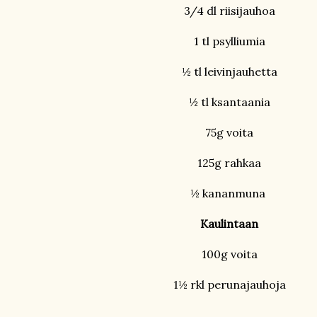
3/4 dl riisijauhoa
1 tl psylliumia
½ tl leivinjauhetta
½ tl ksantaania
75g voita
125g rahkaa
½ kananmuna
Kaulintaan
100g voita
1½ rkl perunajauhoja