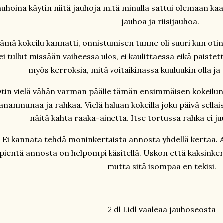
auhoina käytin niitä jauhoja mitä minulla sattui olemaan kaap
jauhoa ja riisijauhoa.
ämä kokeilu kannatti, onnistumisen tunne oli suuri kun otin
ei tullut missään vaiheessa ulos, ei kaulittaessa eikä paistet
myös kerroksia, mitä voitaikinassa kuuluukin olla ja
tin vielä vähän varman päälle tämän ensimmäisen kokeilun 
ananmunaa ja rahkaa. Vielä haluan kokeilla joku päivä sellais
näitä kahta raaka-ainetta. Itse tortussa rahka ei j
Ei kannata tehdä moninkertaista annosta yhdellä kertaa. A
pientä annosta on helpompi käsitellä. Uskon että kaksinker
mutta sitä isompaa en tekisi.
2 dl Lidl vaaleaa jauhoseosta