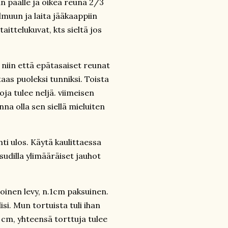
an päälle ja oikea reuna 2/3
elmuun ja laita jääkaappiin
aittelukuvat, kts sieltä jos
 niin että epätasaiset reunat
taas puoleksi tunniksi. Toista
ja tulee neljä. viimeisen
na olla sen siellä mieluiten
hti ulos. Käytä kaulittaessa
sudilla ylimääräiset jauhot
oinen levy, n.1cm paksuinen.
si. Mun tortuista tuli ihan
4 cm, yhteensä torttuja tulee