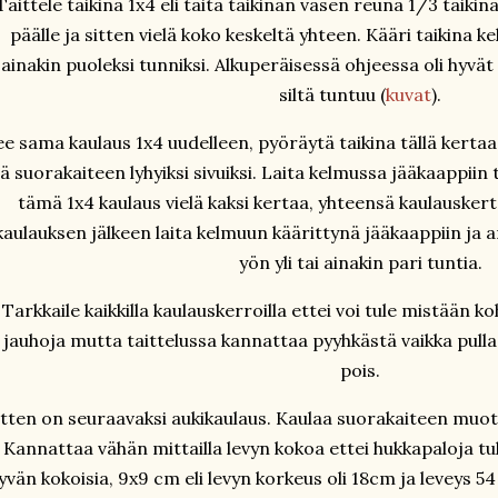
Taittele taikina 1x4 eli taita taikinan vasen reuna 1/3 taikin
päälle ja sitten vielä koko keskeltä yhteen. Kääri taikina k
ainakin puoleksi tunniksi. Alkuperäisessä ohjeessa oli hyvät t
siltä tuntuu (
kuvat
).
e sama kaulaus 1x4 uudelleen, pyöräytä taikina tällä kertaa
ää suorakaiteen lyhyiksi sivuiksi. Laita kelmussa jääkaappiin 
tämä 1x4 kaulaus vielä kaksi kertaa, yhteensä kaulauskerto
kaulauksen jälkeen laita kelmuun käärittynä jääkaappiin ja an
yön yli tai ainakin pari tuntia.
Tarkkaile kaikkilla kaulauskerroilla ettei voi tule mistään ko
jauhoja mutta taittelussa kannattaa pyyhkästä vaikka pulla
pois.
itten on seuraavaksi aukikaulaus. Kaulaa suorakaiteen muot
Kannattaa vähän mittailla levyn kokoa ettei hukkapaloja tuli
yvän kokoisia, 9x9 cm eli levyn korkeus oli 18cm ja leveys 5