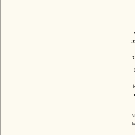
m
t
N
k