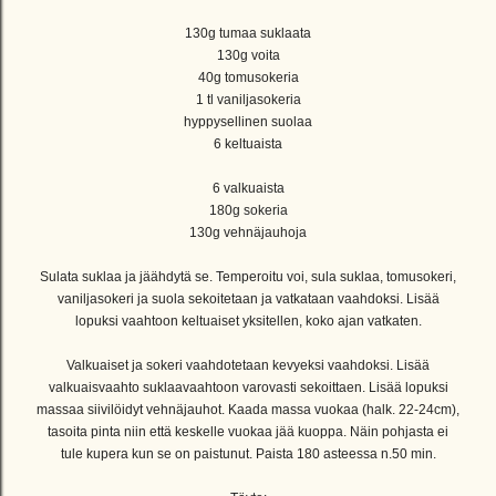
130g tumaa suklaata
130g voita
40g tomusokeria
1 tl vaniljasokeria
hyppysellinen suolaa
6 keltuaista
6 valkuaista
180g sokeria
130g vehnäjauhoja
Sulata suklaa ja jäähdytä se. Temperoitu voi, sula suklaa, tomusokeri,
vaniljasokeri ja suola sekoitetaan ja vatkataan vaahdoksi. Lisää
lopuksi vaahtoon keltuaiset yksitellen, koko ajan vatkaten.
Valkuaiset ja sokeri vaahdotetaan kevyeksi vaahdoksi. Lisää
valkuaisvaahto suklaavaahtoon varovasti sekoittaen. Lisää lopuksi
massaa siivilöidyt vehnäjauhot. Kaada massa vuokaa (halk. 22-24cm),
tasoita pinta niin että keskelle vuokaa jää kuoppa. Näin pohjasta ei
tule kupera kun se on paistunut. Paista 180 asteessa n.50 min.