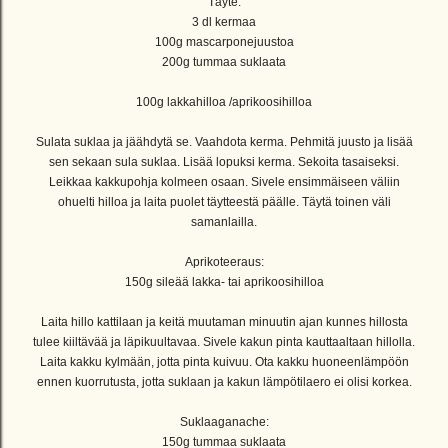
Täyte:
3 dl kermaa
100g mascarponejuustoa
200g tummaa suklaata
100g lakkahilloa /aprikoosihilloa
Sulata suklaa ja jäähdytä se. Vaahdota kerma. Pehmitä juusto ja lisää
sen sekaan sula suklaa. Lisää lopuksi kerma. Sekoita tasaiseksi.
Leikkaa kakkupohja kolmeen osaan. Sivele ensimmäiseen väliin
ohuelti hilloa ja laita puolet täytteestä päälle. Täytä toinen väli
samanlailla.
Aprikoteeraus:
150g sileää lakka- tai aprikoosihilloa
Laita hillo kattilaan ja keitä muutaman minuutin ajan kunnes hillosta
tulee kiiltävää ja läpikuultavaa. Sivele kakun pinta kauttaaltaan hillolla.
Laita kakku kylmään, jotta pinta kuivuu. Ota kakku huoneenlämpöön
ennen kuorrutusta, jotta suklaan ja kakun lämpötilaero ei olisi korkea.
Suklaaganache:
150g tummaa suklaata