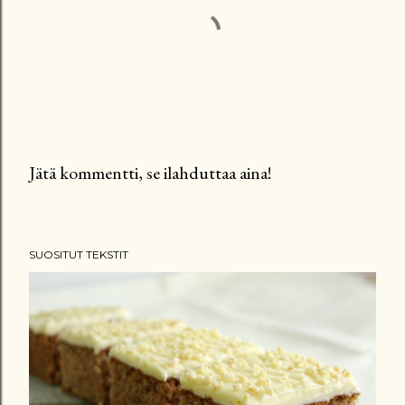
Jätä kommentti, se ilahduttaa aina!
L
ä
h
SUOSITUT TEKSTIT
e
t
ä
k
o
m