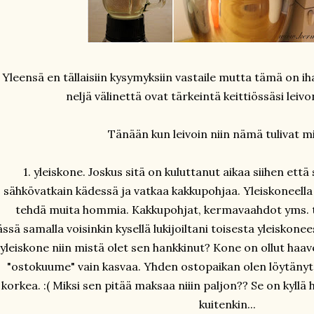
Yleensä en tällaisiin kysymyksiin vastaile mutta tämä on i
neljä välinettä ovat tärkeintä keittiössäsi leivo
Tänään kun leivoin niin nämä tulivat m
1. yleiskone. Joskus sitä on kuluttanut aikaa siihen että
sähkövatkain kädessä ja vatkaa kakkupohjaa. Yleiskoneella 
tehdä muita hommia. Kakkupohjat, kermavaahdot yms. tul
ssä samalla voisinkin kysellä lukijoiltani toisesta yleiskonee
yleiskone niin mistä olet sen hankkinut? Kone on ollut haavel
"ostokuume" vain kasvaa. Yhden ostopaikan olen löytänyt m
korkea. :( Miksi sen pitää maksaa niiin paljon?? Se on kyllä
kuitenkin...