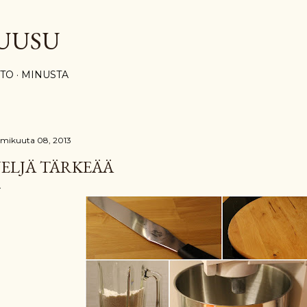
Siirry pääsisältöön
UUSU
STO
MINUSTA
lmikuuta 08, 2013
ELJÄ TÄRKEÄÄ