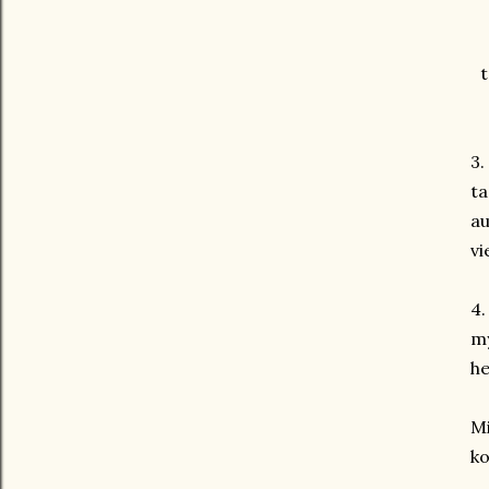
t
3.
ta
au
vi
4.
my
he
Mi
ko