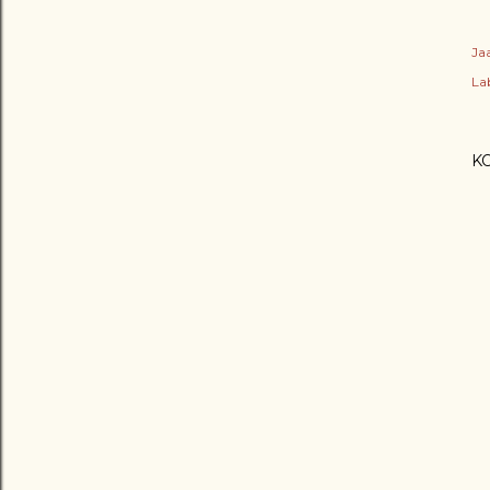
Ja
Lab
K