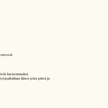
Kenwood.
vielä hienommaksi.
työpaikallani lähes joka päivä ja