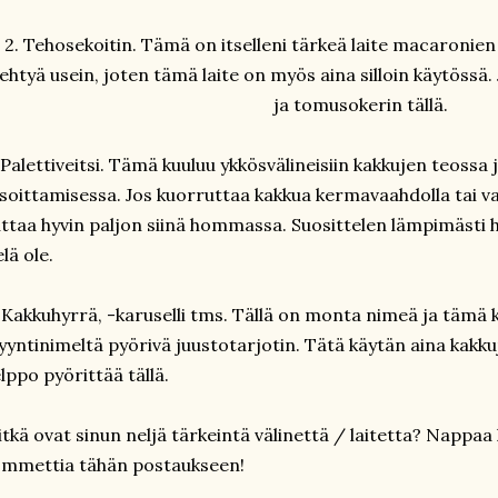
2. Tehosekoitin. Tämä on itselleni tärkeä laite macaronie
ehtyä usein, joten tämä laite on myös aina silloin käytössä
ja tomusokerin tällä.
 Palettiveitsi. Tämä kuuluu ykkösvälineisiin kakkujen teoss
soittamisessa. Jos kuorruttaa kakkua kermavaahdolla tai vai
ttaa hyvin paljon siinä hommassa. Suosittelen lämpimästi h
elä ole.
 Kakkuhyrrä, -karuselli tms. Tällä on monta nimeä ja tämä k
yntinimeltä pyörivä juustotarjotin. Tätä käytän aina kakk
lppo pyörittää tällä.
tkä ovat sinun neljä tärkeintä välinettä / laitetta? Nappaa h
mmettia tähän postaukseen!