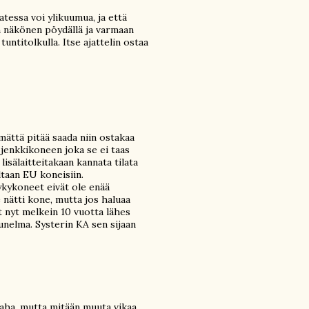
atessa voi ylikuumua, ja että
n näkönen pöydällä ja varmaan
tuntitolkulla. Itse ajattelin ostaa
ämättä pitää saada niin ostakaa
 jenkkikoneen joka se ei taas
lisälaitteitakaan kannata tilata
iltaan EU koneisiin.
ykykoneet eivät ole enää
 nätti kone, mutta jos haluaa
 nyt melkein 10 vuotta lähes
 unelma. Systerin KA sen sijaan
paha, mutta mitään muuta vikaa