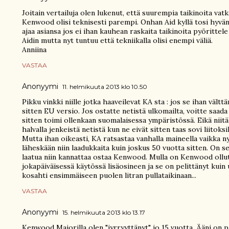
Joitain vertailuja olen lukenut, että suurempia taikinoita vatk
Kenwood olisi teknisesti parempi. Onhan Aid kyllä tosi hyvä
ajaa asiansa jos ei ihan kauhean raskaita taikinoita pyörittele 
Aidin mutta nyt tuntuu että tekniikalla olisi enempi väliä.
Anniina
VASTAA
Anonyymi
11. helmikuuta 2013 klo 10.50
Pikku vinkki niille jotka haaveilevat KA sta : jos se ihan vältt
sitten EU versio. Jos ostatte netistä ulkomailta, voitte saada
sitten toimi ollenkaan suomalaisessa ympäristössä. Eikä niitä 
halvalla jenkeistä netistä kun ne eivät sitten taas sovi liitoks
Mutta ihan oikeasti, KA ratsastaa vanhalla maineella vaikka n
läheskään niin laadukkaita kuin joskus 50 vuotta sitten. On se
laatua niin kannattaa ostaa Kenwood. Mulla on Kenwood ollut
jokapäiväisessä käytössä lisäosineen ja se on pelittänyt kuin
kosahti ensimmäiseen puolen litran pullataikinaan...
VASTAA
Anonyymi
15. helmikuuta 2013 klo 13.17
Kenwood Majorilla olen "jyrryyttänyt" jo 15 vuotta. Ääni on 