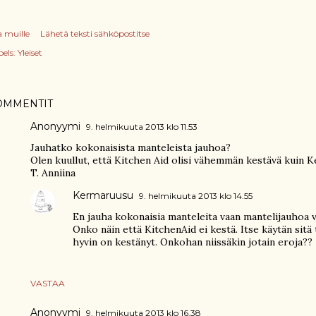
a muille
Lähetä teksti sähköpostitse
els:
Yleiset
OMMENTIT
Anonyymi
9. helmikuuta 2013 klo 11.53
Jauhatko kokonaisista manteleista jauhoa?
Olen kuullut, että Kitchen Aid olisi vähemmän kestävä kuin 
T. Anniina
Kermaruusu
9. helmikuuta 2013 klo 14.55
En jauha kokonaisia manteleita vaan mantelijauhoa 
Onko näin että KitchenAid ei kestä. Itse käytän sitä 
hyvin on kestänyt. Onkohan niissäkin jotain eroja??
VASTAA
Anonyymi
9. helmikuuta 2013 klo 16.38