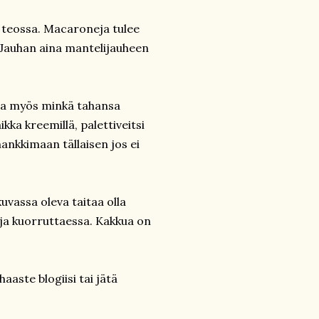
n teossa. Macaroneja tulee
. Jauhan aina mantelijauheen
a ja myös minkä tahansa
kka kreemillä, palettiveitsi
ankkimaan tällaisen jos ei
uvassa oleva taitaa olla
uja kuorruttaessa. Kakkua on
aaste blogiisi tai jätä