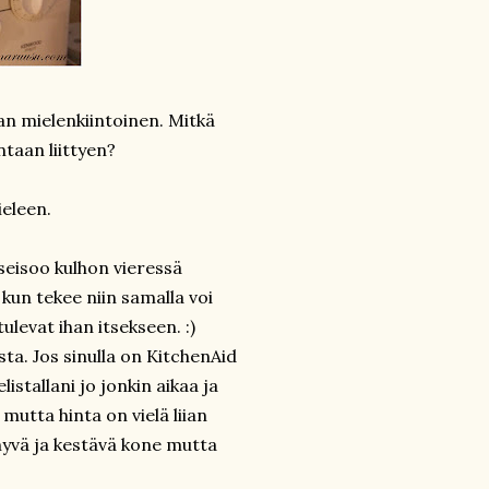
han mielenkiintoinen. Mitkä
ntaan liittyen?
ieleen.
 seisoo kulhon vieressä
kun tekee niin samalla voi
evat ihan itsekseen. :)
sta. Jos sinulla on KitchenAid
istallani jo jonkin aikaa ja
utta hinta on vielä liian
 hyvä ja kestävä kone mutta