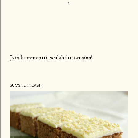
Jätä kommentti, se ilahduttaa aina!
L
ä
h
SUOSITUT TEKSTIT
e
t
ä
k
o
m
m