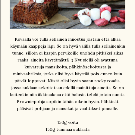
Keväällä voi tulla sellainen innostus jostain että alkaa
käymään kaappeja läpi. Se on hyvä välillä tulla sellainenkin
tunne, silloin ei kaapin perukoille unohdu pitkäksi aikaa
raaka-aineita käyttämättä. :) Nyt siellä oli avattuna
kuivattuja mansikoita, pähkinösekoitusta ja
minivaahtiksia, jotka olisi hyvä käyttää pois ennen kuin
päivät loppuvat. Niistä olisi hyvin saanu rocky roadia,
jossa suklaan sekoitetaan edellä mainittuja aineita. Se on
kuitenkin niin äkkimakeaa että halusin tehdä jotain muuta.
Browniepohja sopikin tähän oikein hyvin. Pähkinät
pääsivät pohjaan ja mansikat ja vaahtikset pinnalle.
150g voita
150g tummaa suklaata