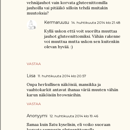
vehnäjauhot vain korvata gluteenittomilla
jauhoilla vai pitääkö silloin tehdä muitakin
muutoksia?
Kermaruusu
14. huhtikuuta 2014 klo 21.48
Kyllä uskon että voit suorilta muuttaa
jauhot gluteenittomiksi. Vähän rakenne
voi muuttua mutta uskon sen kuitenkin
olevan hyvää. :)
VASTAA
Liisa
11. huhtikuuta 2014 klo 20.57
Onpa herkullisen näköisiä, mansikka ja
vaahtokarkit antavat ihanaa väriä muuten vähän
karun näköisiin brownieihin.
VASTAA
Anonyymi
12. huhtikuuta 2014 klo 19.46
Samaa kuin Satu kyselisin, eli voiko suoraan
korvata semperin gluteenittomalla