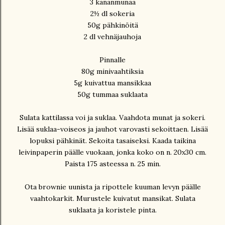
3 kananmunaa
2½ dl sokeria
50g pähkinöitä
2 dl vehnäjauhoja
Pinnalle
80g minivaahtiksia
5g kuivattua mansikkaa
50g tummaa suklaata
Sulata kattilassa voi ja suklaa. Vaahdota munat ja sokeri.
Lisää suklaa-voiseos ja jauhot varovasti sekoittaen. Lisää
lopuksi pähkinät. Sekoita tasaiseksi. Kaada taikina
leivinpaperin päälle vuokaan, jonka koko on n. 20x30 cm.
Paista 175 asteessa n. 25 min.
Ota brownie uunista ja ripottele kuuman levyn päälle
vaahtokarkit. Murustele kuivatut mansikat. Sulata
suklaata ja koristele pinta.