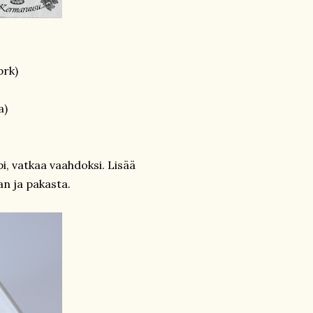
prk)
a)
i, vatkaa vaahdoksi. Lisää
n ja pakasta.