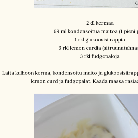
2 dl kermaa
69 ml kondensoitua maitoa (1 pieni 
1 rkl glukoosisiirappia
3 rkl lemon curdia (sitruunatahna
3 rkl fudgepaloja
Laita kulhoon kerma, kondensoitu maito ja glukoosisiirapp
lemon curd ja fudgepalat. Kaada massa rasiaa