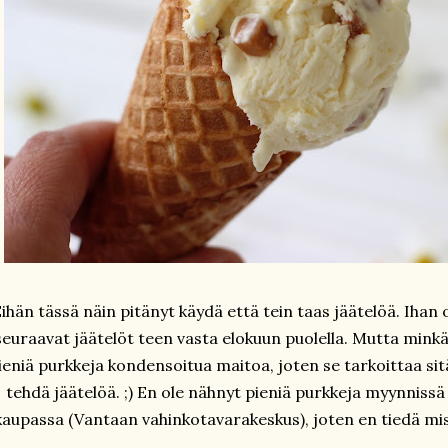
ihän tässä näin pitänyt käydä että tein taas jäätelöä. Ihan o
seuraavat jäätelöt teen vasta elokuun puolella. Mutta minkä
ieniä purkkeja kondensoitua maitoa, joten se tarkoittaa si
tehdä jäätelöä. ;) En ole nähnyt pieniä purkkeja myynniss
kaupassa (Vantaan vahinkotavarakeskus), joten en tiedä miss