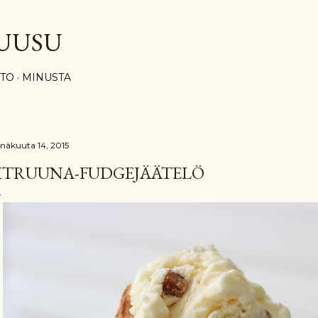
Siirry pääsisältöön
UUSU
STO
MINUSTA
inäkuuta 14, 2015
ITRUUNA-FUDGEJÄÄTELÖ