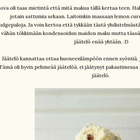
ova oli taas mietintä että mitä makua tällä kertaa teen. Hal
jotain sattumia sekaan. Laitoinkin massaan lemon curd
udgepaloja. Ja voin kertoa että tykkään tästä yhdistelmästä 
o vähän tökkimään kondensoidun maidon maku mutta tässä sit
jäätelö enää yhtään. :D
Jäätelö kannattaa ottaa huoneenlämpöön ennen syöntiä, 
Tämä oli hyvin pehmeää jäätelöä, ei jäätynyt pakastimessa
jäätelö.