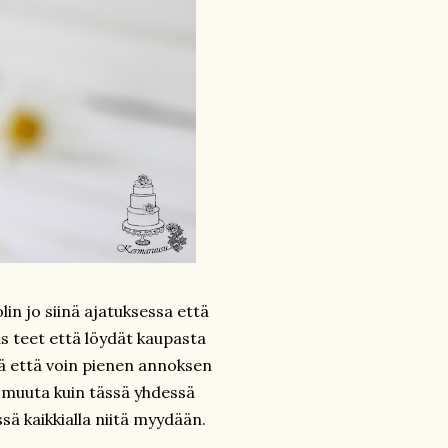
lin jo siinä ajatuksessa että
s teet että löydät kaupasta
tä että voin pienen annoksen
ä muuta kuin tässä yhdessä
ä kaikkialla niitä myydään.