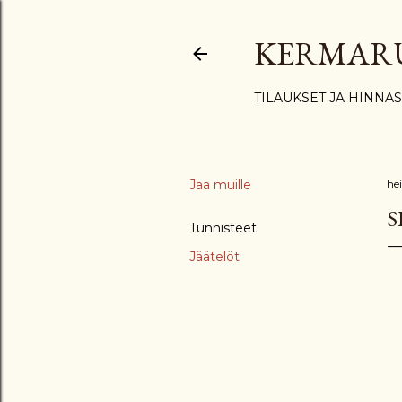
KERMAR
TILAUKSET JA HINNA
Jaa muille
he
S
Tunnisteet
Jäätelöt