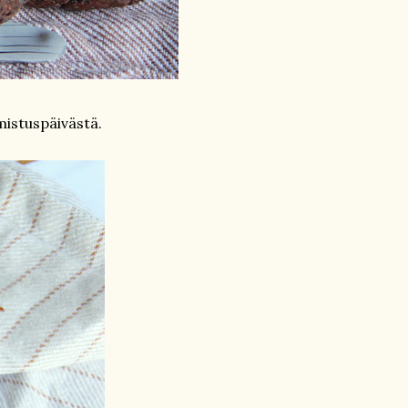
mistuspäivästä.