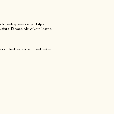
aristolaisleipävärkkejä Halpa-
vaista. Ei vaan ole oikein lasten
ä se haittaa jos se maistuukin
)