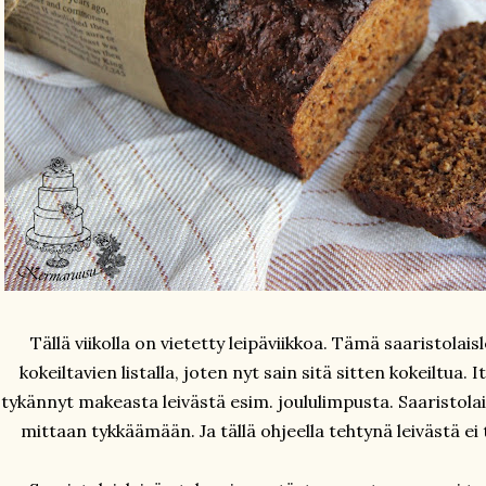
Tällä viikolla on vietetty leipäviikkoa. Tämä saaristolais
kokeiltavien listalla, joten nyt sain sitä sitten kokeiltua. 
tykännyt makeasta leivästä esim. joululimpusta. Saaristolai
mittaan tykkäämään. Ja tällä ohjeella tehtynä leivästä e