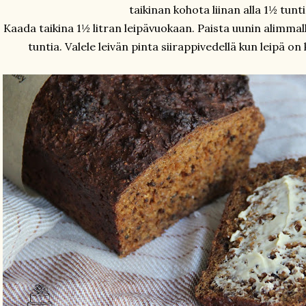
taikinan kohota liinan alla 1½ tunti
Kaada taikina 1½ litran leipävuokaan. Paista uunin alimmall
tuntia. Valele leivän pinta siirappivedellä kun leipä on