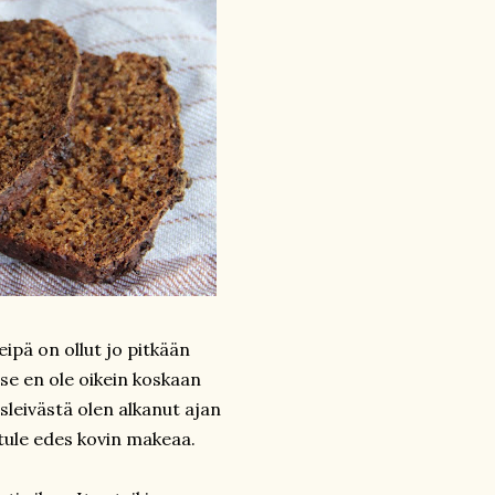
leipä on ollut jo pitkään
Itse en ole oikein koskaan
sleivästä olen alkanut ajan
i tule edes kovin makeaa.