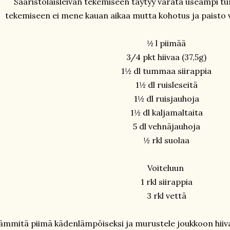
Saaristolaisleivän tekemiseen täytyy varata useampi tun
tekemiseen ei mene kauan aikaa mutta kohotus ja paisto
½ l piimää
3/4 pkt hiivaa (37,5g)
1½ dl tummaa siirappia
1½ dl ruisleseitä
1½ dl ruisjauhoja
1½ dl kaljamaltaita
5 dl vehnäjauhoja
½ rkl suolaa
Voiteluun
1 rkl siirappia
3 rkl vettä
ämmitä piimä kädenlämpöiseksi ja murustele joukkoon hiiva