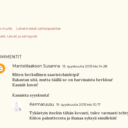
a muille
Lähetä teksti sähköpostitse
els:
Leivät ja sämpylät
OMMENTIT
Mantelilaakson Susanna
13. syyskuuta 2015 klo 14.28
Miten herkullinen saaristolaisleipä!
Rakastan sitä, mutta täällä se on harvinaista herkkua!
Kauniit kuvat!
Kaunista syyskuuta!
Kermaruusu
19. syyskuuta 2015 klo 10.17
Tykästyin itsekin tähän kovasti, tulee varmasti teht
Kiitos palautteesta ja ihanaa syksyä sinullekin!