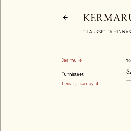
KERMAR
TILAUKSET JA HINNA
Jaa muille
sy
S
Tunnisteet
Leivät ja sämpylät