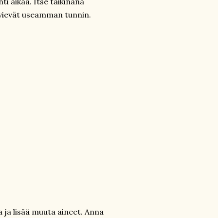
ti aikaa. Itse taikinana
 vievät useamman tunnin.
 ja lisää muuta aineet. Anna