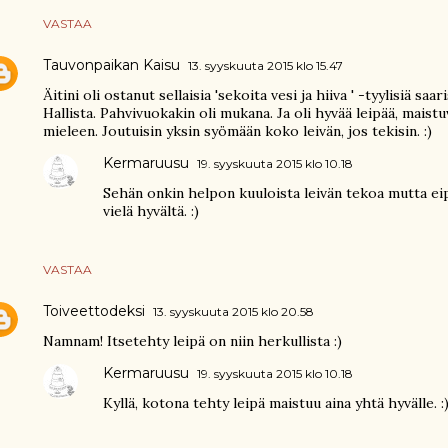
VASTAA
Tauvonpaikan Kaisu
13. syyskuuta 2015 klo 15.47
Äitini oli ostanut sellaisia 'sekoita vesi ja hiiva ' -tyylisiä sa
Hallista. Pahvivuokakin oli mukana. Ja oli hyvää leipää, maistu
mieleen. Joutuisin yksin syömään koko leivän, jos tekisin. :)
Kermaruusu
19. syyskuuta 2015 klo 10.18
Sehän onkin helpon kuuloista leivän tekoa mutta eip
vielä hyvältä. :)
VASTAA
Toiveettodeksi
13. syyskuuta 2015 klo 20.58
Namnam! Itsetehty leipä on niin herkullista :)
Kermaruusu
19. syyskuuta 2015 klo 10.18
Kyllä, kotona tehty leipä maistuu aina yhtä hyvälle. :