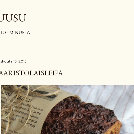
Siirry pääsisältöön
UUSU
STO
MINUSTA
yskuuta 13, 2015
AARISTOLAISLEIPÄ