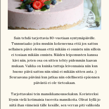
Sain tehdä tarjottavia 80-vuotiaan syntymäpäiville.
Tunnustaako joku muukin kokeneensa että jos sattuu
sellainen päivä olemaan että mikään ei onnistu niin silloin
ei tosiaan mikään onnistu. Näiden leipomusten kanssa
kävi niin, joten osa on sitten tehty pidemmän kaavan
mukaan. Vaikka on kuinka tuttuja leivonnaisia niin kun
huono päivä sattuu niin siinä ei mikään sitten auta. ;)
Seuraavana päivänä kun jatkaa niin edellisestä epäonnen
päivästä ei ole tietoakaan.
Tarjottavaksi tein mansikkamoussekakun. Koristeeksi
löysin vielä kotimaisia tuoreita mansikoita. Olivat kyllä jo
niitä ihan viimeisiä tälle kesälle, sen verran piti valikoida