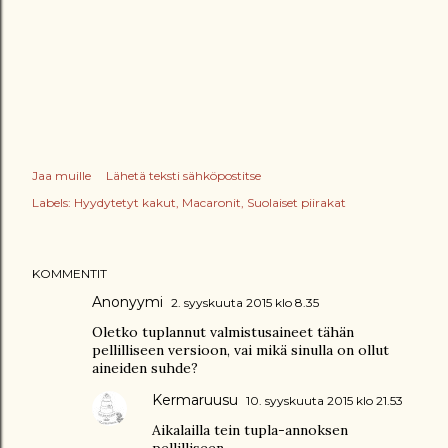
Jaa muille
Lähetä teksti sähköpostitse
Labels:
Hyydytetyt kakut
Macaronit
Suolaiset piirakat
KOMMENTIT
Anonyymi
2. syyskuuta 2015 klo 8.35
Oletko tuplannut valmistusaineet tähän
pellilliseen versioon, vai mikä sinulla on ollut
aineiden suhde?
Kermaruusu
10. syyskuuta 2015 klo 21.53
Aikalailla tein tupla-annoksen
pellilliseen.