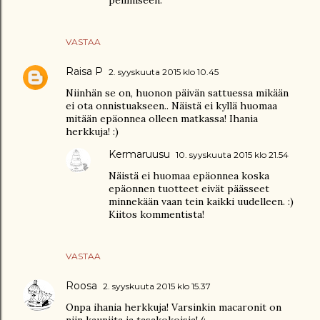
VASTAA
Raisa P
2. syyskuuta 2015 klo 10.45
Niinhän se on, huonon päivän sattuessa mikään
ei ota onnistuakseen.. Näistä ei kyllä huomaa
mitään epäonnea olleen matkassa! Ihania
herkkuja! :)
Kermaruusu
10. syyskuuta 2015 klo 21.54
Näistä ei huomaa epäonnea koska
epäonnen tuotteet eivät päässeet
minnekään vaan tein kaikki uudelleen. :)
Kiitos kommentista!
VASTAA
Roosa
2. syyskuuta 2015 klo 15.37
Onpa ihania herkkuja! Varsinkin macaronit on
niin kauniita ja tasakokoisia! (: