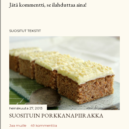
Jätä kommentti, se ilahduttaa aina!
L
ä
h
SUOSITUT TEKSTIT
e
t
ä
k
o
m
m
e
n
t
t
heinäkuuta 27, 2013
SUOSITUIN PORKKANAPIIRAKKA
i
Jaa muille
49 kommenttia