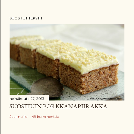
ä
h
SUOSITUT TEKSTIT
e
t
ä
k
o
m
m
e
n
t
t
heinäkuuta 27, 2013
SUOSITUIN PORKKANAPIIRAKKA
i
Jaa muille
49 kommenttia