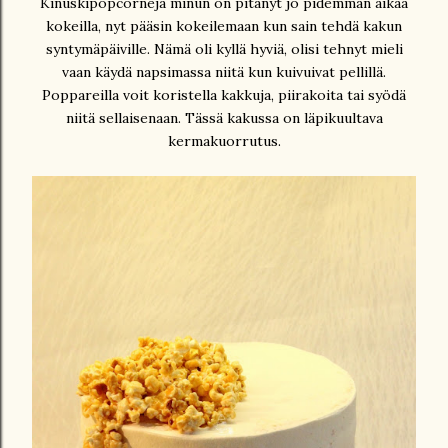
Kinuskipopcorneja minun on pitänyt jo pidemmän aikaa
kokeilla, nyt pääsin kokeilemaan kun sain tehdä kakun
syntymäpäiville. Nämä oli kyllä hyviä, olisi tehnyt mieli
vaan käydä napsimassa niitä kun kuivuivat pellillä.
Poppareilla voit koristella kakkuja, piirakoita tai syödä
niitä sellaisenaan. Tässä kakussa on läpikuultava
kermakuorrutus.