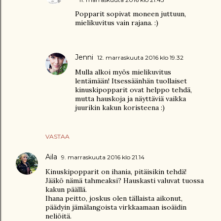
Popparit sopivat moneen juttuun,
mielikuvitus vain rajana. :)
Jenni
12. marraskuuta 2016 klo 19.32
Mulla alkoi myös mielikuvitus
lentämään! Itsessäänhän tuollaiset
kinuskipopparit ovat helppo tehdä,
mutta hauskoja ja näyttäviä vaikka
juurikin kakun koristeena :)
VASTAA
Aila
9. marraskuuta 2016 klo 21.14
Kinuskipopparit on ihania, pitäisikin tehdä!
Jääkö nämä tahmeaksi? Hauskasti valuvat tuossa
kakun päällä.
Ihana peitto, joskus olen tällaista aikonut,
päädyin jämälangoista virkkaamaan isoäidin
neliöitä.