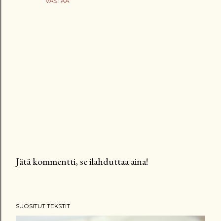
VASTAA
Jätä kommentti, se ilahduttaa aina!
L
ä
h
SUOSITUT TEKSTIT
e