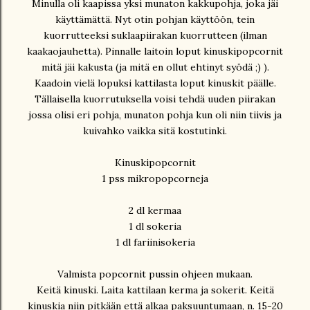
Minulla oli kaapissa yksi munaton kakkupohja, joka jäi
käyttämättä. Nyt otin pohjan käyttöön, tein
kuorrutteeksi suklaapiirakan kuorrutteen (ilman
kaakaojauhetta). Pinnalle laitoin loput kinuskipopcornit
mitä jäi kakusta (ja mitä en ollut ehtinyt syödä ;) ).
Kaadoin vielä lopuksi kattilasta loput kinuskit päälle.
Tällaisella kuorrutuksella voisi tehdä uuden piirakan
jossa olisi eri pohja, munaton pohja kun oli niin tiivis ja
kuivahko vaikka sitä kostutinki.
Kinuskipopcornit
1 pss mikropopcorneja
2 dl kermaa
1 dl sokeria
1 dl fariinisokeria
Valmista popcornit pussin ohjeen mukaan.
Keitä kinuski. Laita kattilaan kerma ja sokerit. Keitä
kinuskia niin pitkään että alkaa paksuuntumaan, n. 15-20