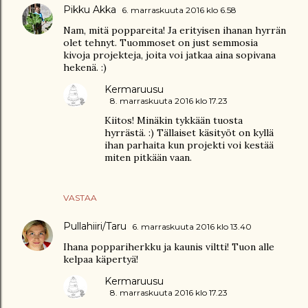
Pikku Akka
6. marraskuuta 2016 klo 6.58
Nam, mitä poppareita! Ja erityisen ihanan hyrrän
olet tehnyt. Tuommoset on just semmosia
kivoja projekteja, joita voi jatkaa aina sopivana
hekenä. :)
Kermaruusu
8. marraskuuta 2016 klo 17.23
Kiitos! Minäkin tykkään tuosta
hyrrästä. :) Tällaiset käsityöt on kyllä
ihan parhaita kun projekti voi kestää
miten pitkään vaan.
VASTAA
Pullahiiri/Taru
6. marraskuuta 2016 klo 13.40
Ihana poppariherkku ja kaunis viltti! Tuon alle
kelpaa käpertyä!
Kermaruusu
8. marraskuuta 2016 klo 17.23