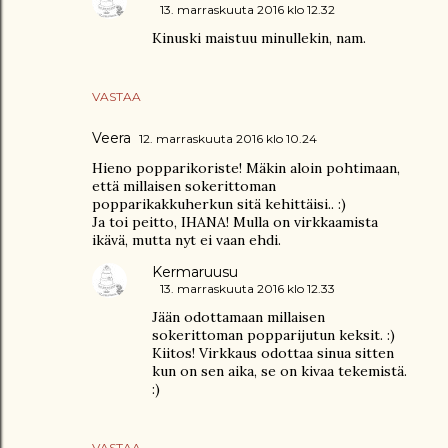
13. marraskuuta 2016 klo 12.32
Kinuski maistuu minullekin, nam.
VASTAA
Veera
12. marraskuuta 2016 klo 10.24
Hieno popparikoriste! Mäkin aloin pohtimaan,
että millaisen sokerittoman
popparikakkuherkun sitä kehittäisi.. :)
Ja toi peitto, IHANA! Mulla on virkkaamista
ikävä, mutta nyt ei vaan ehdi.
Kermaruusu
13. marraskuuta 2016 klo 12.33
Jään odottamaan millaisen
sokerittoman popparijutun keksit. :)
Kiitos! Virkkaus odottaa sinua sitten
kun on sen aika, se on kivaa tekemistä.
:)
VASTAA