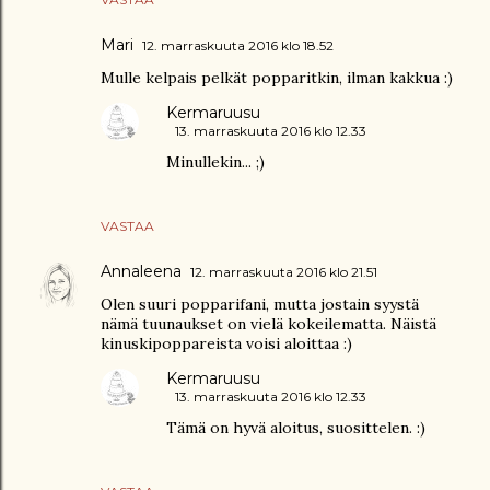
Mari
12. marraskuuta 2016 klo 18.52
Mulle kelpais pelkät popparitkin, ilman kakkua :)
Kermaruusu
13. marraskuuta 2016 klo 12.33
Minullekin... ;)
VASTAA
Annaleena
12. marraskuuta 2016 klo 21.51
Olen suuri popparifani, mutta jostain syystä
nämä tuunaukset on vielä kokeilematta. Näistä
kinuskipoppareista voisi aloittaa :)
Kermaruusu
13. marraskuuta 2016 klo 12.33
Tämä on hyvä aloitus, suosittelen. :)