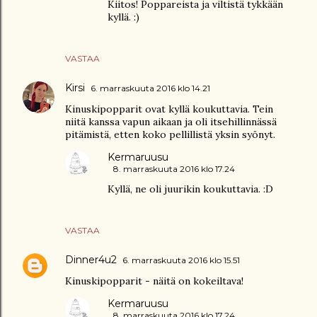
Kiitos! Poppareista ja viltistä tykkään
kyllä. :)
VASTAA
Kirsi
6. marraskuuta 2016 klo 14.21
Kinuskipopparit ovat kyllä koukuttavia. Tein
niitä kanssa vapun aikaan ja oli itsehillinnässä
pitämistä, etten koko pellillistä yksin syönyt.
Kermaruusu
8. marraskuuta 2016 klo 17.24
Kyllä, ne oli juurikin koukuttavia. :D
VASTAA
Dinner4u2
6. marraskuuta 2016 klo 15.51
Kinuskipopparit - näitä on kokeiltava!
Kermaruusu
8. marraskuuta 2016 klo 17.24