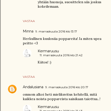
yhtään huonoja, suosittelen siis joskus
kokeilemaan.
VASTAA
Minna
9. marraskuuta 2016 klo 13.17
Herkullisen kuulosiia poppareita! Ja miten upea
peitto <3
Kermaruusu
11. marraskuuta 2016 klo 21.42
Kiitos! :)
VASTAA
Andalusiana
9. marraskuuta 2016 klo 20.17
omnom alkoi heti mielikuvitus kehitellä, mitä
kaikkea noista poppareista saisikaan taiottua...!
Kermaruusu
11. marraskuuta 2016 klo 21.43