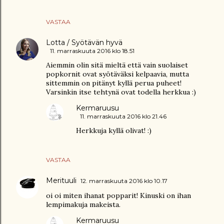
VASTAA
Lotta / Syötävän hyvä
11. marraskuuta 2016 klo 18.51
Aiemmin olin sitä mieltä että vain suolaiset
popkornit ovat syötäväksi kelpaavia, mutta
sittemmin on pitänyt kyllä perua puheet!
Varsinkin itse tehtynä ovat todella herkkua :)
Kermaruusu
11. marraskuuta 2016 klo 21.46
Herkkuja kyllä olivat! :)
VASTAA
Merituuli
12. marraskuuta 2016 klo 10.17
oi oi miten ihanat popparit! Kinuski on ihan
lempimakuja makeista.
Kermaruusu