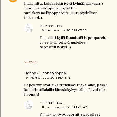
Ihana filtti, kelpaa kääriytyä kylmää karkuun :)
Juuri viikonloppuna popsittiin
suolakaramellipoppareita, juuri täydellistä
filttiruokaa.
Kermaruusu
8. marraskuuta 2016 klo 17.26
Tuo viltti kyllä lämmittää ja poppareita
tulee kyllä tehtyä uudelleen
naposteltavaksi. :)
VASTAA
Hanna / Hannan soppa
9. marraskuuta 2016 klo 13.14
Popcornit ovat aika trendikäs raaka-aine, pakko
kokeilla tällalailla kinuskikylvyssäkin. Ei voi olla
huonoja!
Kermaruusu
11. marraskuuta 2016 klo 21.42
Kinuskikylpypopcornit eivät olleet