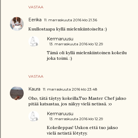
VASTAA
Eerika
11. marraskuuta 2016 klo 21.36
Kuullostaapa kyllä mielenkiintoiselta :)
Kermaruusu
13. marraskuuta 2016 klo 12.29
Tämä oli kyllä mielenkiintoinen kokeilu
joka toimi. :)
VASTAA
Kaura
11. marraskuuta 2016 klo 23.48
Oho, tätä täytyy kokeilla.Tuo Master Chef jakso
pitää katsastaa, jos näkyy vielä netissä. :o
Kermaruusu
13. marraskuuta 2016 klo 12.29
Kokeileppas! Uskon että tuo jakso
vielä netistä lötytyy.