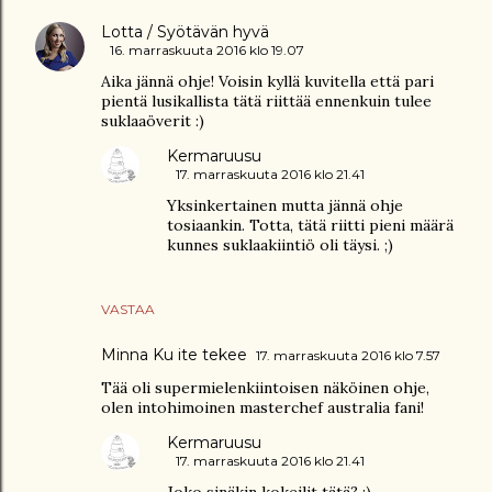
Lotta / Syötävän hyvä
16. marraskuuta 2016 klo 19.07
Aika jännä ohje! Voisin kyllä kuvitella että pari
pientä lusikallista tätä riittää ennenkuin tulee
suklaaöverit :)
Kermaruusu
17. marraskuuta 2016 klo 21.41
Yksinkertainen mutta jännä ohje
tosiaankin. Totta, tätä riitti pieni määrä
kunnes suklaakiintiö oli täysi. ;)
VASTAA
Minna Ku ite tekee
17. marraskuuta 2016 klo 7.57
Tää oli supermielenkiintoisen näköinen ohje,
olen intohimoinen masterchef australia fani!
Kermaruusu
17. marraskuuta 2016 klo 21.41
Joko sinäkin kokeilit tätä? :)