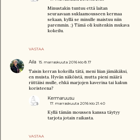
Minustakin tuntuu että laitan
seuraavaan suklaamousseen kermaa
sekaan, kyllä se minulle maistuu niin
paremmin. ;) Tämä oli kuitenkin mukava
kokeilu.
VASTAA
Aila
15. marraskuuta 2016 klo 8.17
Taisin kerran kokeilla tätä, meni liian jämäkäksi,
en muista. Hyvän näköistä, mutta pieni määrä
riittäisi mulle, ehkä marjojen kaverina tai kakun
koristeena?
Kermaruusu
17. marraskuuta 2016 klo 21.40
Kyllä tämän moussen kanssa täytyy
tarjota jotain raikasta.
VASTAA