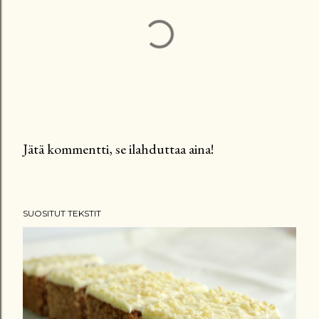
Jätä kommentti, se ilahduttaa aina!
L
ä
h
SUOSITUT TEKSTIT
e
t
ä
k
o
m