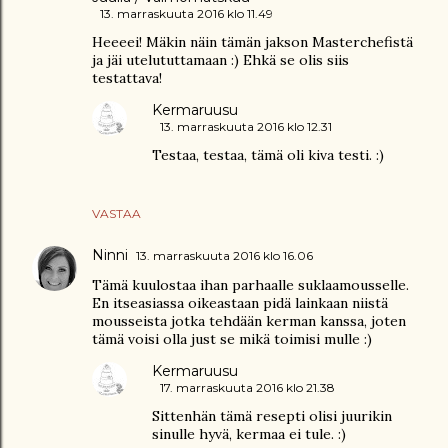
13. marraskuuta 2016 klo 11.49
Heeeei! Mäkin näin tämän jakson Masterchefistä
ja jäi utelututtamaan :) Ehkä se olis siis
testattava!
Kermaruusu
13. marraskuuta 2016 klo 12.31
Testaa, testaa, tämä oli kiva testi. :)
VASTAA
Ninni
13. marraskuuta 2016 klo 16.06
Tämä kuulostaa ihan parhaalle suklaamousselle.
En itseasiassa oikeastaan pidä lainkaan niistä
mousseista jotka tehdään kerman kanssa, joten
tämä voisi olla just se mikä toimisi mulle :)
Kermaruusu
17. marraskuuta 2016 klo 21.38
Sittenhän tämä resepti olisi juurikin
sinulle hyvä, kermaa ei tule. :)