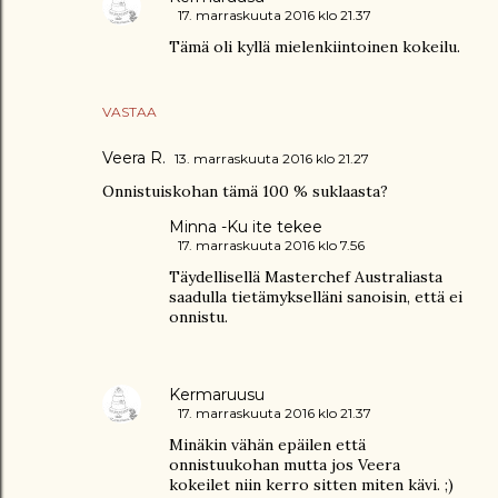
17. marraskuuta 2016 klo 21.37
Tämä oli kyllä mielenkiintoinen kokeilu.
VASTAA
Veera R.
13. marraskuuta 2016 klo 21.27
Onnistuiskohan tämä 100 % suklaasta?
Minna -Ku ite tekee
17. marraskuuta 2016 klo 7.56
Täydellisellä Masterchef Australiasta
saadulla tietämykselläni sanoisin, että ei
onnistu.
Kermaruusu
17. marraskuuta 2016 klo 21.37
Minäkin vähän epäilen että
onnistuukohan mutta jos Veera
kokeilet niin kerro sitten miten kävi. ;)