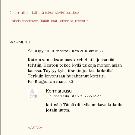
Jaa muille
Lähetä teksti sähköpostitse
Labels:
foodlover
Jälkiruoat
leivonta
reseptit
KOMMENTIT
Anonyymi
11. marraskuuta 2016 klo 18.22
Katoin sen jakson masterchefistä, jossa tää
tehtiin. Heston tekee kyllä taikoja monen asian
kanssa. Täytyy kyllä itsekin joskus kokeilla!
Terkuin leivontaan hurahtanut kotiäiti
Ps. Blogisi on ihana! <3
Kermaruusu
13. marraskuuta 2016 klo 12.27
kiitos! :) Tämä oli kyllä mukava kokeilu,
jotain uutta.
VASTAA