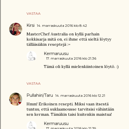
VASTAA
Kirsi
14. marraskuuta 2016 klo 8.42
MasterChef Australia on kyllä parhain
kokkisarja mitä on, ei ihme että sieltä löytyy
tälläisiäkin reseptejä :=
Kermaruusu
17. marraskuuta 2016 klo 21.36
Tämä oli kyllä mielenkiintoinen löytö. :)
VASTAA
Pullahiiri/Taru
14. marraskuuta 2016 klo 12.21
Hmm! Erikoinen resepti. Miksi vaan itsestä
tuntuu, että suklaamousse tarvitsisi vähintään
sen kerman. Tämäkin taisi kuitenkin maistua!
Kermaruusu
17. marraskuuta 2016 klo 21.39