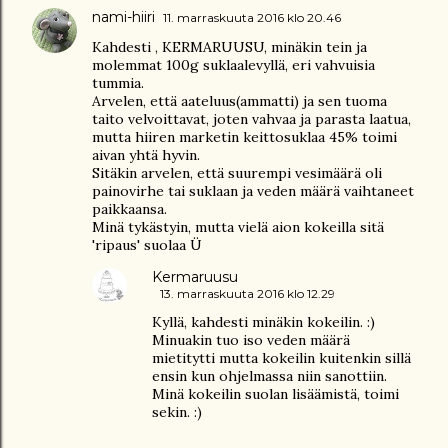
nami-hiiri
11. marraskuuta 2016 klo 20.46
Kahdesti , KERMARUUSU, minäkin tein ja
molemmat 100g suklaalevyllä, eri vahvuisia
tummia.
Arvelen, että aateluus(ammatti) ja sen tuoma
taito velvoittavat, joten vahvaa ja parasta laatua,
mutta hiiren marketin keittosuklaa 45% toimi
aivan yhtä hyvin.
Sitäkin arvelen, että suurempi vesimäärä oli
painovirhe tai suklaan ja veden määrä vaihtaneet
paikkaansa.
Minä tykästyin, mutta vielä aion kokeilla sitä
'ripaus' suolaa Ü
Kermaruusu
13. marraskuuta 2016 klo 12.29
Kyllä, kahdesti minäkin kokeilin. :)
Minuakin tuo iso veden määrä
mietitytti mutta kokeilin kuitenkin sillä
ensin kun ohjelmassa niin sanottiin.
Minä kokeilin suolan lisäämistä, toimi
sekin. :)