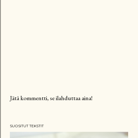
Jätä kommentti, se ilahduttaa aina!
L
ä
h
SUOSITUT TEKSTIT
e