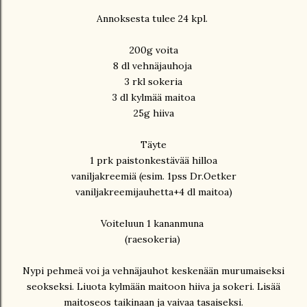
Annoksesta tulee 24 kpl.
200g voita
8 dl vehnäjauhoja
3 rkl sokeria
3 dl kylmää maitoa
25g hiiva
Täyte
1 prk paistonkestävää hilloa
vaniljakreemiä (esim. 1pss Dr.Oetker
vaniljakreemijauhetta+4 dl maitoa)
Voiteluun 1 kananmuna
(raesokeria)
Nypi pehmeä voi ja vehnäjauhot keskenään murumaiseksi
seokseksi. Liuota kylmään maitoon hiiva ja sokeri. Lisää
maitoseos taikinaan ja vaivaa tasaiseksi.