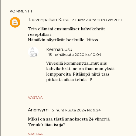
KOMMENTIT
Tauvonpaikan Kaisu
23. kesäkuuta 2020 klo 20.55
Tein elämäni ensimmäiset kahvikehrät
reseptilläsi.
Nämäkin näyttävät herkuille, kiitos.
Kermaruusu
15. heinäkuuta 2020 klo 10.04
Viiveellä kommenttia...mut siis
kahvikehrät, ne on ihan mun yksiä
lemppareita. Pitäisipä niitä taas
pitkästä aikaa tehdä. :P
VASTAA
Anonyymi
5. huhtikuuta 2024 klo 9.24
Miksi en saa tästä annoksesta 24 viineriä.
Teenkö liian isoja?
VASTAA