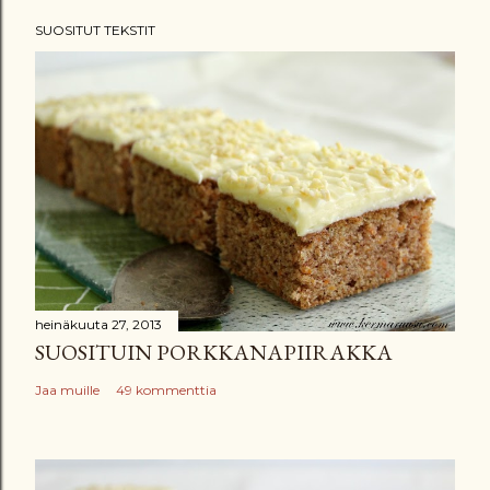
h
SUOSITUT TEKSTIT
e
t
ä
k
o
m
m
e
n
t
t
heinäkuuta 27, 2013
SUOSITUIN PORKKANAPIIRAKKA
i
Jaa muille
49 kommenttia