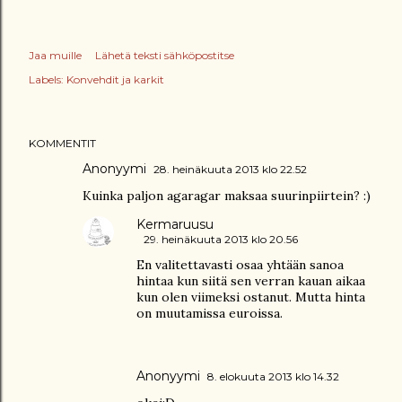
Jaa muille
Lähetä teksti sähköpostitse
Labels:
Konvehdit ja karkit
KOMMENTIT
Anonyymi
28. heinäkuuta 2013 klo 22.52
Kuinka paljon agaragar maksaa suurinpiirtein? :)
Kermaruusu
29. heinäkuuta 2013 klo 20.56
En valitettavasti osaa yhtään sanoa
hintaa kun siitä sen verran kauan aikaa
kun olen viimeksi ostanut. Mutta hinta
on muutamissa euroissa.
Anonyymi
8. elokuuta 2013 klo 14.32