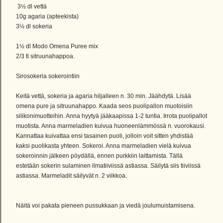
3½ dl vettä
10g agaria (apteekista)
3½ dl sokeria
1½ dl Modo Omena Puree mix
2/3 tl sitruunahappoa.
Sirosokeria sokerointiin
Keitä vettä, sokeria ja agaria hiljalleen n. 30 min. Jäähdytä. Lisää
omena pure ja sitruunahappo. Kaada seos puolipallon muotoisiin
silikonimuotteihin. Anna hyytyä jääkaapissa 1-2 tuntia. Irrota puolipallot
muotista. Anna marmeladien kuivua huoneenlämmössä n. vuorokausi.
Kannattaa kuivattaa ensi tasainen puoli, jolloin voit sitten yhdistää
kaksi puolikasta yhteen. Sokeroi. Anna marmeladien vielä kuivua
sokeroinnin jälkeen pöydällä, ennen purkkiin laittamista. Tällä
estetään sokerin sulaminen ilmatiiviissä astiassa. Säilytä siis tiiviissä
astiassa. Marmeladit säilyvät n. 2 viikkoa.
Näitä voi pakata pieneen pussukkaan ja viedä joulumuistamisena.