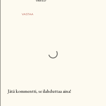
okei:D
VASTAA
Jätä kommentti, se ilahduttaa aina!
L
ä