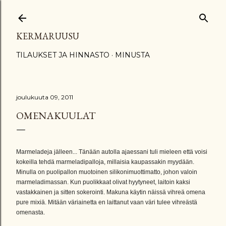
Siirry pääsisältöön
KERMARUUSU
TILAUKSET JA HINNASTO
MINUSTA
joulukuuta 09, 2011
OMENAKUULAT
Marmeladeja jälleen... Tänään autolla ajaessani tuli mieleen että voisi
kokeilla tehdä marmeladipalloja, millaisia kaupassakin myydään.
Minulla on puolipallon muotoinen silikonimuottimatto, johon valoin
marmeladimassan. Kun puolikkaat olivat hyytyneet, laitoin kaksi
vastakkainen ja sitten sokerointi. Makuna käytin näissä vihreä omena
pure mixiä. Mitään väriainetta en laittanut vaan väri tulee vihreästä
omenasta.