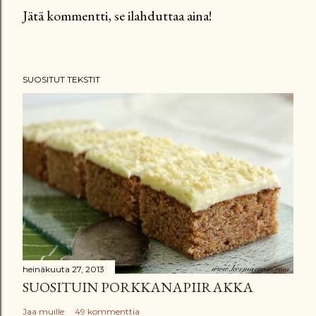
Jätä kommentti, se ilahduttaa aina!
L
ä
h
SUOSITUT TEKSTIT
e
t
ä
k
o
m
m
e
n
t
t
heinäkuuta 27, 2013
SUOSITUIN PORKKANAPIIRAKKA
i
Jaa muille
49 kommenttia