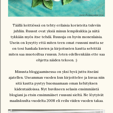
Täällä keittiössä on tehty erilaisia koristeita tuleviin
juhliin. Ruusut ovat yksiä minun lempikukkia ja niitä
tykkään myös itse tehdä. Ruusuja on hyvin monenlaisia.
Usein on kysytty että miten teen omat ruusuni mutta se
on tosi hankala kuvien ja kirjoitusten kautta selvittää
miten saa muotoiltua ruusun. Joten edelleenkään ette saa
ohjetta näiden tekoon. :)
Minusta bloggaamisessa on yksi hyvä juttu itseäni
ajatellen. Useamman vuoden kun kirjoittelee ja kuvaa niin
sitä kautta pystyy huomaamaan oman kehityksen
kädentaidoissa. Nyt huvikseen selasin ensimmäistä
blogiani ja etsin ensimmäiset ruusuni sieltä. Ne löytyivät
maaliskuulta vuodelta 2008 eli reilu viiden vuoden takaa.