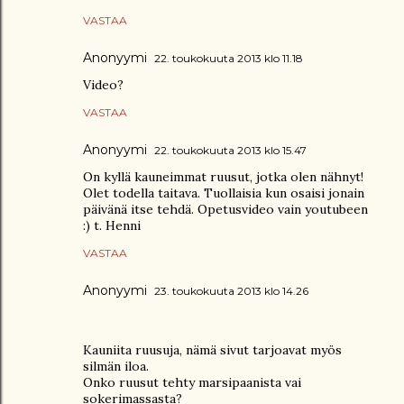
VASTAA
Anonyymi
22. toukokuuta 2013 klo 11.18
Video?
VASTAA
Anonyymi
22. toukokuuta 2013 klo 15.47
On kyllä kauneimmat ruusut, jotka olen nähnyt!
Olet todella taitava. Tuollaisia kun osaisi jonain
päivänä itse tehdä. Opetusvideo vain youtubeen
:) t. Henni
VASTAA
Anonyymi
23. toukokuuta 2013 klo 14.26
Kauniita ruusuja, nämä sivut tarjoavat myös
silmän iloa.
Onko ruusut tehty marsipaanista vai
sokerimassasta?