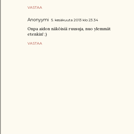
VASTAA
Anonyymi
5. kesäkuuta 2013 klo 23.34
Onpa aidon näköisiä ruusuja, nuo ylemmät
etenkin! ;)
VASTAA