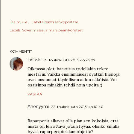
Jaa muille
Lähetä teksti sähköpostitse
Labels:
Sokerimassa ja marsipaanikoristeet
KOMMENTIT
Tinuski
21. toukokuuta 2013 klo 23.07
Oikeassa olet, harjoitus todellakin tekee
mestarin. Vaikka ensimmäisesi ovatkin hienoja,
ovat uusimmat täydellisen aidon näköisiä. Voi,
osaisinpa minäkin tehdä noin upeita :)
VASTAA
Anonyymi
22. toukokuuta 2013 klo 10.40
Raparperit alkavat olla pian sen kokoisia, että
niistä on leivottava jotain hyvää, olisiko sinulla
hyvää raparperipiirakan ohjetta?