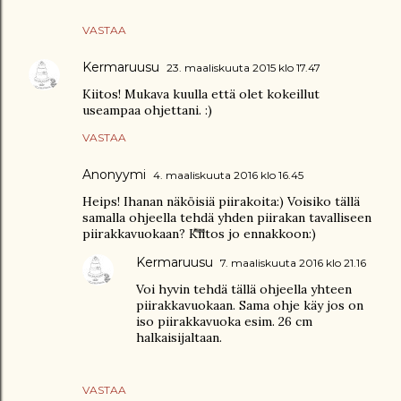
VASTAA
Kermaruusu
23. maaliskuuta 2015 klo 17.47
Kiitos! Mukava kuulla että olet kokeillut
useampaa ohjettani. :)
VASTAA
Anonyymi
4. maaliskuuta 2016 klo 16.45
Heips! Ihanan näköisiä piirakoita:) Voisiko tällä
samalla ohjeella tehdä yhden piirakan tavalliseen
piirakkavuokaan? Kiitos jo ennakkoon:)
Kermaruusu
7. maaliskuuta 2016 klo 21.16
Voi hyvin tehdä tällä ohjeella yhteen
piirakkavuokaan. Sama ohje käy jos on
iso piirakkavuoka esim. 26 cm
halkaisijaltaan.
VASTAA