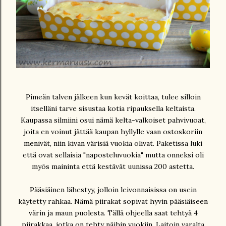
Pimeän talven jälkeen kun kevät koittaa, tulee silloin
itselläni tarve sisustaa kotia ripauksella keltaista.
Kaupassa silmiini osui nämä kelta-valkoiset pahvivuoat,
joita en voinut jättää kaupan hyllylle vaan ostoskoriin
menivät, niin kivan värisiä vuokia olivat. Paketissa luki
että ovat sellaisia "naposteluvuokia" mutta onneksi oli
myös maininta että kestävät uunissa 200 astetta.
Pääsiäinen lähestyy, jolloin leivonnaisissa on usein
käytetty rahkaa. Nämä piirakat sopivat hyvin pääsiäiseen
värin ja maun puolesta. Tällä ohjeella saat tehtyä 4
piirakkaa, jotka on tehty näihin vuokiin. Laitoin varalta