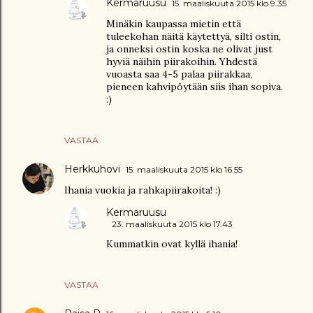
Kermaruusu
15. maaliskuuta 2015 klo 9.35
Minäkin kaupassa mietin että
tuleekohan näitä käytettyä, silti ostin,
ja onneksi ostin koska ne olivat just
hyviä näihin piirakoihin. Yhdestä
vuoasta saa 4-5 palaa piirakkaa,
pieneen kahvipöytään siis ihan sopiva.
:)
VASTAA
Herkkuhovi
15. maaliskuuta 2015 klo 16.55
Ihania vuokia ja rahkapiirakoita! :)
Kermaruusu
23. maaliskuuta 2015 klo 17.43
Kummatkin ovat kyllä ihania!
VASTAA