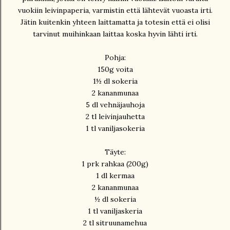
vuokiin leivinpaperia, varmistin että lähtevät vuoasta irti.
Jätin kuitenkin yhteen laittamatta ja totesin että ei olisi
tarvinut muihinkaan laittaa koska hyvin lähti irti.
Pohja:
150g voita
1½ dl sokeria
2 kananmunaa
5 dl vehnäjauhoja
2 tl leivinjauhetta
1 tl vaniljasokeria
Täyte:
1 prk rahkaa (200g)
1 dl kermaa
2 kananmunaa
½ dl sokeria
1 tl vaniljaskeria
2 tl sitruunamehua