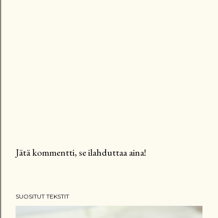
Jätä kommentti, se ilahduttaa aina!
L
ä
h
SUOSITUT TEKSTIT
e
t