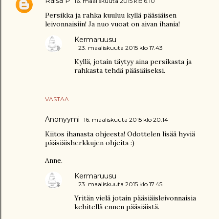
Raisa P
16. maaliskuuta 2015 klo 6.10
Persikka ja rahka kuuluu kyllä pääsiäisen
leivonnaisiin! Ja nuo vuoat on aivan ihania!
Kermaruusu
23. maaliskuuta 2015 klo 17.43
Kyllä, jotain täytyy aina persikasta ja
rahkasta tehdä pääsiäiseksi.
VASTAA
Anonyymi
16. maaliskuuta 2015 klo 20.14
Kiitos ihanasta ohjeesta! Odottelen lisää hyviä
pääsiäisherkkujen ohjeita :)
Anne.
Kermaruusu
23. maaliskuuta 2015 klo 17.45
Yritän vielä jotain pääsiäisleivonnaisia
kehitellä ennen pääsiäistä.