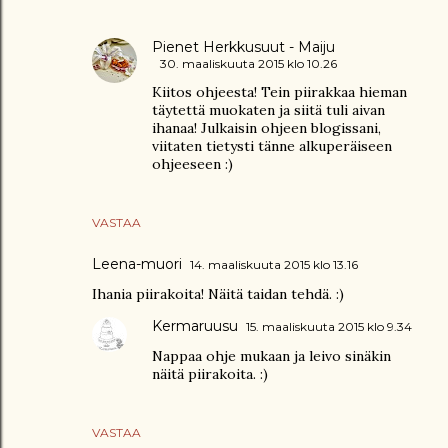
Pienet Herkkusuut - Maiju
30. maaliskuuta 2015 klo 10.26
Kiitos ohjeesta! Tein piirakkaa hieman
täytettä muokaten ja siitä tuli aivan
ihanaa! Julkaisin ohjeen blogissani,
viitaten tietysti tänne alkuperäiseen
ohjeeseen :)
VASTAA
Leena-muori
14. maaliskuuta 2015 klo 13.16
Ihania piirakoita! Näitä taidan tehdä. :)
Kermaruusu
15. maaliskuuta 2015 klo 9.34
Nappaa ohje mukaan ja leivo sinäkin
näitä piirakoita. :)
VASTAA