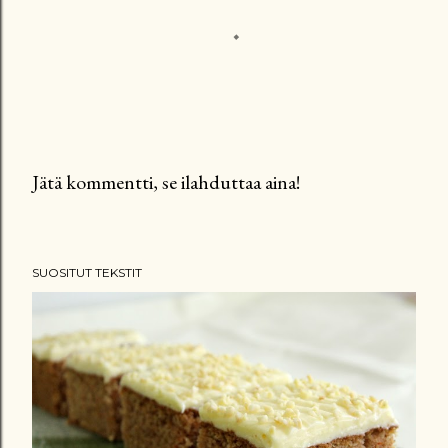
Jätä kommentti, se ilahduttaa aina!
L
ä
h
SUOSITUT TEKSTIT
e
t
ä
k
o
m
m