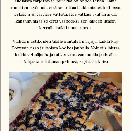
suolaista tarjottavaa, piirakka on nopea tehdä. Tämä
onnistuu myös niin että sekoittaa kaikki aineet kulhossa
sekaisin, ei tarvitse vatkata. Itse vatkasin vähän aikaa
kananmunia ja sokeria vaahdoksi, sen jälkeen lisäsin
kerralla kaikki muut aineet.
Vaihda mustikoiden tilalle muitakin marjoja, kaikki käy.
Korvasin osan jauhoista kookosjauholla. Voit siis laittaa
kaikki vehnäjauhoja tai korvata osan muilla jauhoilla.
Pohjasta tuli ihanan pehmeä, ei yhtään kuiva.