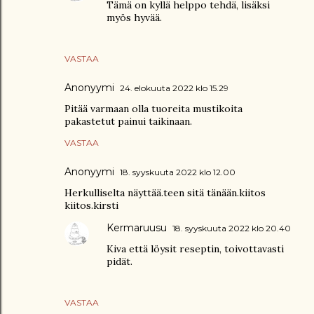
Tämä on kyllä helppo tehdä, lisäksi
myös hyvää.
VASTAA
Anonyymi
24. elokuuta 2022 klo 15.29
Pitää varmaan olla tuoreita mustikoita
pakastetut painui taikinaan.
VASTAA
Anonyymi
18. syyskuuta 2022 klo 12.00
Herkulliselta näyttää.teen sitä tänään.kiitos
kiitos.kirsti
Kermaruusu
18. syyskuuta 2022 klo 20.40
Kiva että löysit reseptin, toivottavasti
pidät.
VASTAA