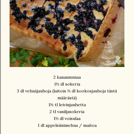
2 kananmunaa
1½ dl sokeria
3 dl vehnäjauhoja (laitoin ½ dl kookosjauhoja tästä
määrästä)
1½ tl leivinjauhetta
2 tl vaniljasokeria
1½ dl voisulaa
1 dl appelsiinimehua / maitoa