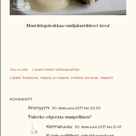
Mustikkapiirakkaa vaniljakastikkeet kera!
Jaa muille
Lähetä teksti sähköpostitse
Labels:
foodlover
helpot ja nopeat
Makeat piirakat
reseptit
KOMMENTIT
Anonyymi
30. elokuuta 2017 klo 20.30
Tuleeko ohjeesta uunipellinen?
Kermaruusu
30. elokuuta 2017 klo 21.47
Ei tule pellillistä, piirakkavuokaan