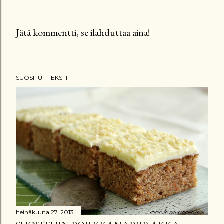
Jätä kommentti, se ilahduttaa aina!
L
ä
h
SUOSITUT TEKSTIT
e
t
ä
k
o
m
m
e
n
t
t
heinäkuuta 27, 2013